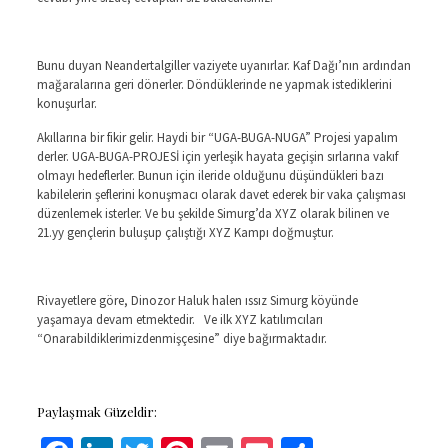
Bunu duyan Neandertalgiller vaziyete uyanırlar. Kaf Dağı’nın ardından
mağaralarına geri dönerler. Döndüklerinde ne yapmak istediklerini
konuşurlar.
Akıllarına bir fikir gelir. Haydi bir “UGA-BUGA-NUGA” Projesi yapalım
derler. UGA-BUGA-PROJESİ için yerleşik hayata geçişin sırlarına vakıf
olmayı hedeflerler. Bunun için ileride olduğunu düşündükleri bazı
kabilelerin şeflerini konuşmacı olarak davet ederek bir vaka çalışması
düzenlemek isterler. Ve bu şekilde Simurg’da XYZ olarak bilinen ve
21.yy gençlerin buluşup çalıştığı XYZ Kampı doğmuştur.
Rivayetlere göre, Dinozor Haluk halen ıssız Simurg köyünde
yaşamaya devam etmektedir. Ve ilk XYZ katılımcıları
“Onarabildiklerimizdenmişçesine” diye bağırmaktadır.
Paylaşmak Güzeldir: