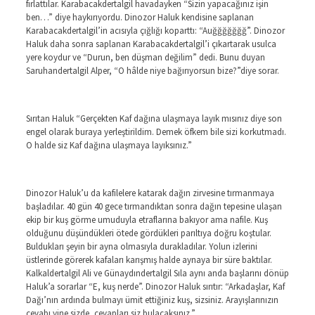
fırlattılar. Karabacakdertalgil havadayken “Sizin yapacağınız işin
ben…” diye haykırıyordu. Dinozor Haluk kendisine saplanan
Karabacakdertalgil’in acısıyla çığlığı koparttı: “Auğğğğğğğ”. Dinozor
Haluk daha sonra saplanan Karabacakdertalgil’i çıkartarak usulca
yere koydur ve “Durun, ben düşman değilim” dedi. Bunu duyan
Saruhandertalgil Alper, “O hâlde niye bağırıyorsun bize?”diye sorar.
Sırıtan Haluk “Gerçekten Kaf dağına ulaşmaya layık mısınız diye son
engel olarak buraya yerleştirildim. Demek öfkem bile sizi korkutmadı.
O halde siz Kaf dağına ulaşmaya layıksınız.”
Dinozor Haluk’u da kafilelere katarak dağın zirvesine tırmanmaya
başladılar. 40 gün 40 gece tırmandıktan sonra dağın tepesine ulaşan
ekip bir kuş görme umuduyla etraflarına bakıyor ama nafile. Kuş
olduğunu düşündükleri ötede gördükleri parıltıya doğru koştular.
Buldukları şeyin bir ayna olmasıyla durakladılar. Yolun izlerini
üstlerinde görerek kafaları karışmış halde aynaya bir süre baktılar.
Kalkaldertalgil Ali ve Günaydındertalgil Sıla aynı anda başlarını dönüp
Haluk’a sorarlar “E, kuş nerde”. Dinozor Haluk sırıtır: “Arkadaşlar, Kaf
Dağı’nın ardında bulmayı ümit ettiğiniz kuş, sizsiniz. Arayışlarınızın
cevabı yine sizde, cevapları siz bulacaksınız.”