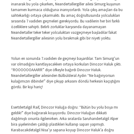
inanarak bu yola çıkarken, Neandertallergiller ailesi Simurg kuşunun
tamamen kurmaca olduğuna inanıyorlardı. Yola çıkış amaçları da bu
sahtekarlığı ortaya çıkarmaktı. Bu amaç doğrultusunda yolculukları
sırasında 7 vadiden geçmeleri gerekiyordu. Bu vadilerin her biri farklı
özelliklere sahipti. Belirli zorluklar karşısında dayanamayan
Neandertaller teker teker yolculuktan vazgeçmeye başladılar fakat
Neandertallergiller ailesinin yolu bırakmak gibi bir niyeti yoktu.
Yolun en sonunda 7.vadiden de geçmeyi başardılar. Tam Simurg’un
var olmadığını kanıtlayacakken ortaya korkulan Dinozor Haluk çıktı.
“ROOOOOOAAARR” diye öfkeyle bağırdı Dinozor Haluk.
Neandertallergiller ailesinden Bülbülderal Aydın “Ne bağırıyorsun
kulağımızın dibinde!” diye çıkışıp arkasını döndü herkesin kaçıştığını
gördü. Bir kişi hariç!
Esertdertalgil Raif, Dinozor Haluğa doğru: “Bütün bu yolu boşa mı
geldik!” diye bağırarak koşuyordu. Dinozor Haluğun dikkati
dağılmıştı onunla ilgilenirken. Arka sıralarda Saruhandertalgil Alper
bira şişelerinden çaldığı plastikleri kullanıp sapan yapmıştı.
Karabacakdetalgil Nisa’yı sapana koyup Dinozor Haluk’a doğru