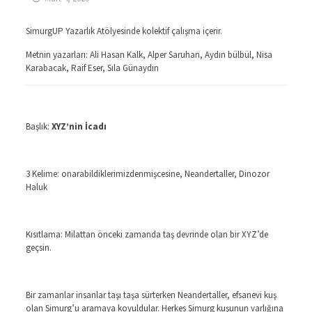
SimurgUP Yazarlık Atölyesinde kolektif çalışma içerir.
Metnin yazarları: Ali Hasan Kalk, Alper Saruhan, Aydın bülbül, Nisa
Karabacak, Raif Eser, Sıla Günaydın
Başlık:
XYZ’nin İcadı
3 Kelime: onarabildiklerimizdenmişcesine, Neandertaller, Dinozor
Haluk
Kısıtlama: Milattan önceki zamanda taş devrinde olan bir XYZ’de
geçsin.
Bir zamanlar insanlar taşı taşa sürterken Neandertaller, efsanevi kuş
olan Simurg’u aramaya koyuldular. Herkes Simurg kuşunun varlığına