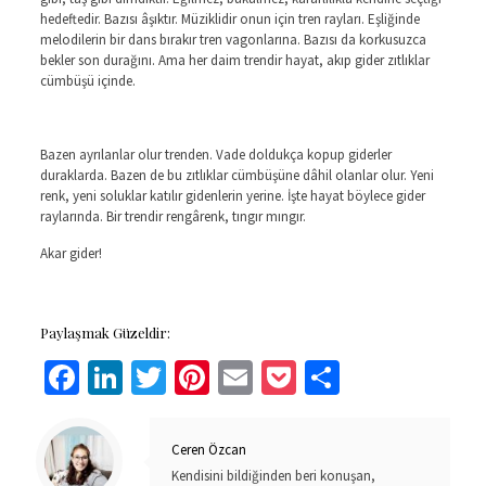
hedeftedir. Bazısı âşıktır. Müziklidir onun için tren rayları. Eşliğinde
melodilerin bir dans bırakır tren vagonlarına. Bazısı da korkusuzca
bekler son durağını. Ama her daim trendir hayat, akıp gider zıtlıklar
cümbüşü içinde.
Bazen ayrılanlar olur trenden. Vade doldukça kopup giderler
duraklarda. Bazen de bu zıtlıklar cümbüşüne dâhil olanlar olur. Yeni
renk, yeni soluklar katılır gidenlerin yerine. İşte hayat böylece gider
raylarında. Bir trendir rengârenk, tıngır mıngır.
Akar gider!
Paylaşmak Güzeldir:
Facebook
LinkedIn
Twitter
Pinterest
Email
Pocket
Share
Ceren Özcan
Kendisini bildiğinden beri konuşan,