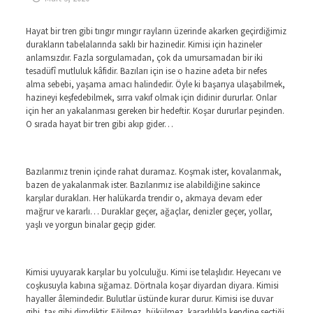
Hayat bir tren gibi tıngır mıngır rayların üzerinde akarken geçirdiğimiz
durakların tabelalarında saklı bir hazinedir. Kimisi için hazineler
anlamsızdır. Fazla sorgulamadan, çok da umursamadan bir iki
tesadüfî mutluluk kâfidir. Bazıları için ise o hazine adeta bir nefes
alma sebebi, yaşama amacı halindedir. Öyle ki başarıya ulaşabilmek,
hazineyi keşfedebilmek, sırra vakıf olmak için didinir dururlar. Onlar
için her an yakalanması gereken bir hedeftir. Koşar dururlar peşinden.
O sırada hayat bir tren gibi akıp gider…
Bazılarımız trenin içinde rahat duramaz. Koşmak ister, kovalanmak,
bazen de yakalanmak ister. Bazılarımız ise alabildiğine sakince
karşılar durakları. Her halükarda trendir o, akmaya devam eder
mağrur ve kararlı… Duraklar geçer, ağaçlar, denizler geçer, yollar,
yaşlı ve yorgun binalar geçip gider.
Kimisi uyuyarak karşılar bu yolculuğu. Kimi ise telaşlıdır. Heyecanı ve
coşkusuyla kabına sığamaz. Dörtnala koşar diyardan diyara. Kimisi
hayaller âlemindedir. Bulutlar üstünde kurar durur. Kimisi ise duvar
gibi, taş gibi dimdiktir. Eğilmez, bükülmez, kararlılıkla kendine seçtiği