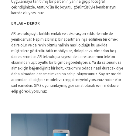
Uygulamaya tanıtılmış bir perdenin yanına geçip fotoğraf
çekindiğinizde, Atatürk’ün üç boyutlu görüntüsüyle beraber aynı
karede oluyorsunuz.
EMLAK – DEKOR
AR teknolojisiyle birlikte emlak ve dekorasyon sektörlerinde de
yenilikler var. Hepimiz biliriz; bir apartman inşa edilirken bir örnek
daire olur ve dairenin bitmiş halinin nasıl olduğu bu şekilde
müşterilere gösterilir. Artık mobilyalar, dolaplar vs. olmadan boş
daire üzerinden AR teknolojisi sayesinde daire tasarımını telefon
ekranından üç boyutlu bir biçimde görebiliyoruz. Ya da salonunuza
almak için beğendiğiniz bir koltuk takımını odada nasıl duracak diye
daha almadan deneme imkanına sahip oluyorsunuz. Sayısız model
arasından dilediğiniz modeli ve rengi deneyebiliyorsunuz hiçbir efor
sarf etmeden. SIMS oyunundaymış gibi sanal olarak evinizi dekore
edip görebiliyorsunuz.