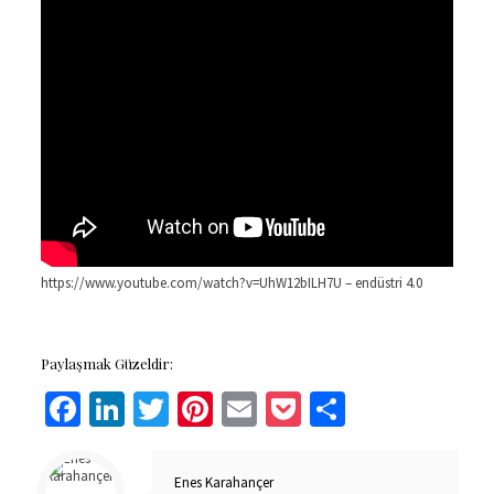
https://www.youtube.com/watch?v=UhW12bILH7U – endüstri 4.0
Paylaşmak Güzeldir:
Facebook
LinkedIn
Twitter
Pinterest
Email
Pocket
Share
Enes Karahançer