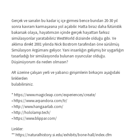
Gerçek ve sanalın bu kadar iç içe girmesi bence bundan 20-30 yıl
sonra kavram karmaşasına yol açabilir. Hatta biraz daha fütüristik
bakarsak olaya, hayatımızın içinde gerçek hayattan farksız
simülasyonlar yaratabiliriz WestWorld dizisinde olduğu gibi. Ve
aklıma direkt 2001 yılında Nick Bostrom tarafından öne sürülmüş
Simülasyon Argümanı geliyor. Yani insanlığın gelişmiş bir uygarlığın
tasarladığı bir simülasyonda bulunan oyuncular olduğu.
Düşünüyorum da neden olmasın?
AR üzerine çalışan yerli ve yabancı girişimlerin birkaçını aşağıdaki
linklerden
bulabilirsiniz.
* https://www.magicleap.com/experiences/create/
• https://www.arpandora.com/tr/
• http://www.hangaarlab.com/
• http://hololamp.tech/
• https://www.blippar.com/
Linkler:
** https://naturalhistory.si.edu/exhibits/bone-hall/index.cfm