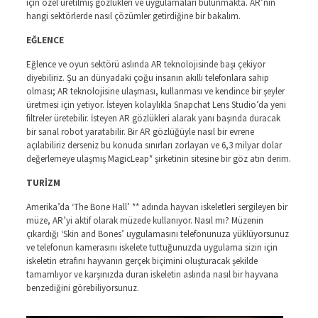
için özel üretilmiş gözlükleri ve uygulamaları bulunmakta. AR’nin
hangi sektörlerde nasıl çözümler getirdiğine bir bakalım.
EĞLENCE
Eğlence ve oyun sektörü aslında AR teknolojisinde başı çekiyor
diyebiliriz. Şu an dünyadaki çoğu insanın akıllı telefonlara sahip
olması; AR teknolojisine ulaşması, kullanması ve kendince bir şeyler
üretmesi için yetiyor. İsteyen kolaylıkla Snapchat Lens Studio’da yeni
filtreler üretebilir. İsteyen AR gözlükleri alarak yanı başında duracak
bir sanal robot yaratabilir. Bir AR gözlüğüyle nasıl bir evrene
açılabiliriz derseniz bu konuda sınırları zorlayan ve 6,3 milyar dolar
değerlemeye ulaşmış MagicLeap* şirketinin sitesine bir göz atın derim.
TURİZM
Amerika’da ‘The Bone Hall’ ** adında hayvan iskeletleri sergileyen bir
müze, AR’yi aktif olarak müzede kullanıyor. Nasıl mı? Müzenin
çıkardığı ‘Skin and Bones’ uygulamasını telefonunuza yüklüyorsunuz
ve telefonun kamerasını iskelete tuttuğunuzda uygulama sizin için
iskeletin etrafını hayvanın gerçek biçimini oluşturacak şekilde
tamamlıyor ve karşınızda duran iskeletin aslında nasıl bir hayvana
benzediğini görebiliyorsunuz.