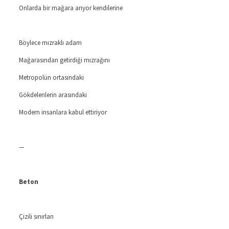
Onlarda bir mağara arıyor kendilerine
Böylece mızraklı adam
Mağarasından getirdiği mızrağını
Metropolün ortasındaki
Gökdelenlerin arasındaki
Modern insanlara kabul ettiriyor
—
Beton
Çizili sınırları