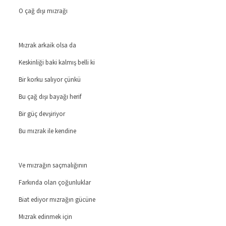
O çağ dışı mızrağı
Mızrak arkaik olsa da
Keskinliği baki kalmış belli ki
Bir korku salıyor çünkü
Bu çağ dışı bayağı herif
Bir güç devşiriyor
Bu mızrak ile kendine
Ve mızrağın saçmalığının
Farkında olan çoğunluklar
Biat ediyor mızrağın gücüne
Mızrak edinmek için