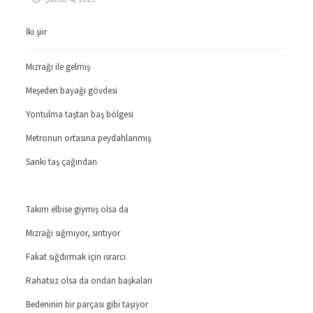
İki şiir
Mızrağı ile gelmiş
Meşeden bayağı gövdesi
Yontulma taştan baş bölgesi
Metronun ortasına peydahlanmış
Sanki taş çağından
Takım elbise giymiş olsa da
Mızrağı sığmıyor, sırıtıyor
Fakat sığdırmak için ısrarcı
Rahatsız olsa da ondan başkaları
Bedeninin bir parçası gibi taşıyor