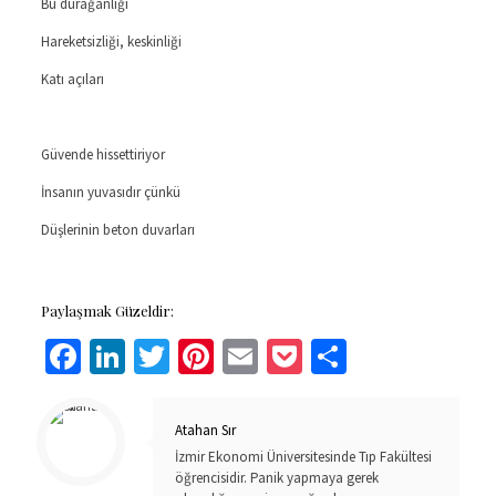
Bu durağanlığı
Hareketsizliği, keskinliği
Katı açıları
Güvende hissettiriyor
İnsanın yuvasıdır çünkü
Düşlerinin beton duvarları
Paylaşmak Güzeldir:
Facebook
LinkedIn
Twitter
Pinterest
Email
Pocket
Share
Atahan Sır
İzmir Ekonomi Üniversitesinde Tıp Fakültesi
öğrencisidir. Panik yapmaya gerek