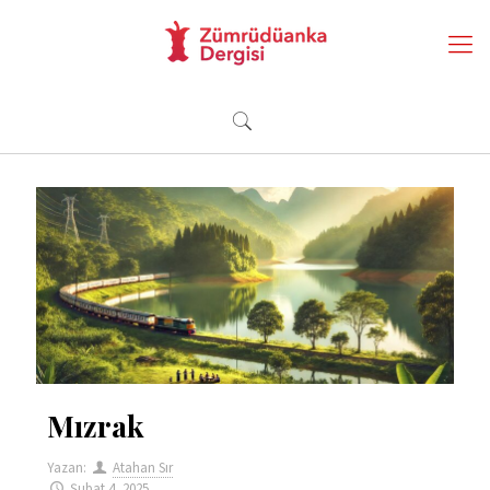
Mızrak
Yazan:
Atahan Sır
Şubat 4, 2025