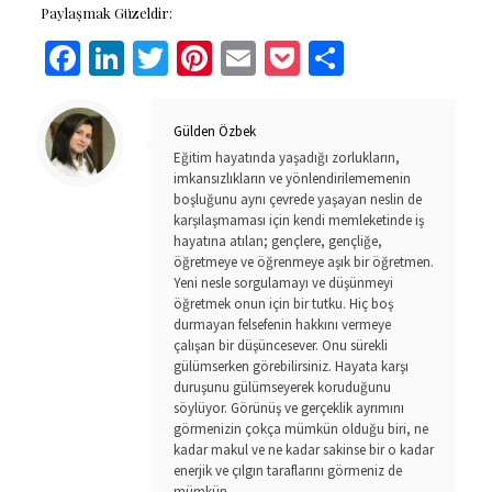
Paylaşmak Güzeldir:
Facebook
LinkedIn
Twitter
Pinterest
Email
Pocket
Share
Gülden Özbek
Eğitim hayatında yaşadığı zorlukların,
imkansızlıkların ve yönlendirilememenin
boşluğunu aynı çevrede yaşayan neslin de
karşılaşmaması için kendi memleketinde iş
hayatına atılan; gençlere, gençliğe,
öğretmeye ve öğrenmeye aşık bir öğretmen.
Yeni nesle sorgulamayı ve düşünmeyi
öğretmek onun için bir tutku. Hiç boş
durmayan felsefenin hakkını vermeye
çalışan bir düşüncesever. Onu sürekli
gülümserken görebilirsiniz. Hayata karşı
duruşunu gülümseyerek koruduğunu
söylüyor. Görünüş ve gerçeklik ayrımını
görmenizin çokça mümkün olduğu biri, ne
kadar makul ve ne kadar sakinse bir o kadar
enerjik ve çılgın taraflarını görmeniz de
mümkün.