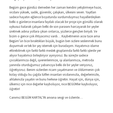
Begüm gece gündüz demeden her zaman kendini yetiştirmeye hazır,
vicdanı yüksek, sadık, güvenilir, çalışkan, ülkesini seven. Yaşıtları
sadece hayatın eğlence boyutunda vurdumduymaz hayallerdeyken
belki o günlerce insanlara faydalı olacak bir proje için gönüllü olarak
uykusuz kalarak çalışan belki de son parasını harcayarak bir şeyler
üretmek adına yollara çıkan onlarca, yüzlerce gençten biriydi. Ve
bizim o gence çok ihtiyacımız vardı… Kaybetmenin acısı taze ama
Begüm’ün bize bıraktıkları büyük, bugün ben sizlere seslenmek bunu
duyurmak ve tek bir şey istemek için buradayım. Hayatımızı idame
ettirebilmek için farklı farklı meslek gruplarında farklı farklı işlerde yer
alıyor hayatımızı birleştiriyor ayırıyoruz. Bu süreçte sadece
çocuklarımıza değil, işverenlerimize, işi alanlarımıza, metroda
yanında oturduğumuz yabancıya belki de bir şeyler veriyoruz,
öğretiyoruz. Benim sizlerden ricam yaşatmanın ve öldürmenin çok
kolay olduğu bu çağda lütfen insanları vicdanınızla, değerlerinizle,
ahlakınızla yaşatın ve bunu herkese öğretin. Hayat için, dünya için,
ülkemiz için nice değerler kayboluyor, nice BEGÜMler kayboluyor,
öğretin!
Canımız BEGÜM KARTAL’IN anısına sevgi ve özlemle…