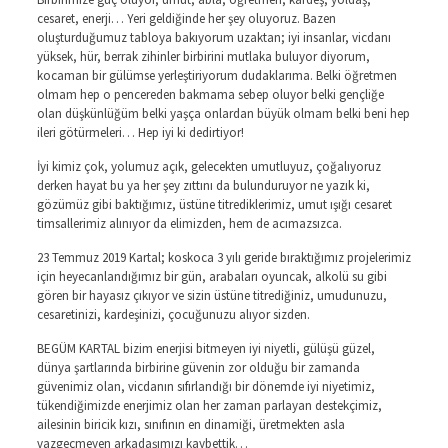
cesaret, enerji… Yeri geldiğinde her şey oluyoruz. Bazen
oluşturduğumuz tabloya bakıyorum uzaktan; iyi insanlar, vicdanı
yüksek, hür, berrak zihinler birbirini mutlaka buluyor diyorum,
kocaman bir gülümse yerleştiriyorum dudaklarıma. Belki öğretmen
olmam hep o pencereden bakmama sebep oluyor belki gençliğe
olan düşkünlüğüm belki yaşça onlardan büyük olmam belki beni hep
ileri götürmeleri… Hep iyi ki dedirtiyor!
İyi kimiz çok, yolumuz açık, gelecekten umutluyuz, çoğalıyoruz
derken hayat bu ya her şey zıttını da bulunduruyor ne yazık ki,
gözümüz gibi baktığımız, üstüne titrediklerimiz, umut ışığı cesaret
timsallerimiz alınıyor da elimizden, hem de acımazsızca.
23 Temmuz 2019 Kartal; koskoca 3 yılı geride bıraktığımız projelerimiz
için heyecanlandığımız bir gün, arabaları oyuncak, alkolü su gibi
gören bir hayasız çıkıyor ve sizin üstüne titrediğiniz, umudunuzu,
cesaretinizi, kardeşinizi, çocuğunuzu alıyor sizden.
BEGÜM KARTAL bizim enerjisi bitmeyen iyi niyetli, gülüşü güzel,
dünya şartlarında birbirine güvenin zor olduğu bir zamanda
güvenimiz olan, vicdanın sıfırlandığı bir dönemde iyi niyetimiz,
tükendiğimizde enerjimiz olan her zaman parlayan destekçimiz,
ailesinin biricik kızı, sınıfının en dinamiği, üretmekten asla
vazgeçmeyen arkadaşımızı kaybettik…