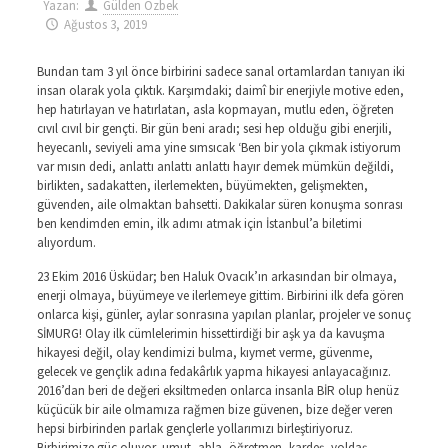
Yazan:
Gülden Özbek
Ağustos 3, 2019
Bundan tam 3 yıl önce birbirini sadece sanal ortamlardan tanıyan iki
insan olarak yola çıktık. Karşımdaki; daimî bir enerjiyle motive eden,
hep hatırlayan ve hatırlatan, asla kopmayan, mutlu eden, öğreten
cıvıl cıvıl bir gençti. Bir gün beni aradı; sesi hep olduğu gibi enerjili,
heyecanlı, seviyeli ama yine sımsıcak ‘Ben bir yola çıkmak istiyorum
var mısın dedi, anlattı anlattı anlattı hayır demek mümkün değildi,
birlikten, sadakatten, ilerlemekten, büyümekten, gelişmekten,
güvenden, aile olmaktan bahsetti. Dakikalar süren konuşma sonrası
ben kendimden emin, ilk adımı atmak için İstanbul’a biletimi
alıyordum.
23 Ekim 2016 Üsküdar; ben Haluk Ovacık’ın arkasından bir olmaya,
enerji olmaya, büyümeye ve ilerlemeye gittim. Birbirini ilk defa gören
onlarca kişi, günler, aylar sonrasına yapılan planlar, projeler ve sonuç
SİMURG! Olay ilk cümlelerimin hissettirdiği bir aşk ya da kavuşma
hikayesi değil, olay kendimizi bulma, kıymet verme, güvenme,
gelecek ve gençlik adına fedakârlık yapma hikayesi anlayacağınız.
2016’dan beri de değeri eksiltmeden onlarca insanla BİR olup henüz
küçücük bir aile olmamıza rağmen bize güvenen, bize değer veren
hepsi birbirinden parlak gençlerle yollarımızı birleştiriyoruz.
Birbirimize güç oluyor, umut, abla, öğretmen, kardeş, yoldaş,