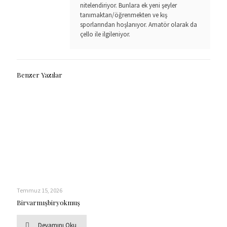
nitelendiriyor. Bunlara ek yeni şeyler
tanımaktan/öğrenmekten ve kış
sporlarından hoşlanıyor. Amatör olarak da
çello ile ilgileniyor.
Benzer Yazılar
Temmuz 15, 2026
Birvarmışbiryokmuş
Devamını Oku