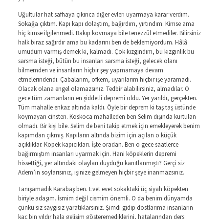
Uğultular hat safhaya çıkınca diğer evleri uyarmaya karar verdim.
Sokağa çıktım. Kapı kapı dolaştım, bağırdım, yırtındım. Kimse ama
hiç kimse ilgilenmedi. Bakıp kovmaya bile tenezzül etmediler. Bilirsiniz
halk biraz sağırdır ama bu kadarını ben de beklemiyordum. Hâlâ
umudum varmış demek ki, kalmadı. Çok kızgındım, bu kızgınlık bu
sarsma isteği, bütün bu insanları sarsma isteği, gelecek olanı
bilmemden ve insanların hiçbir şey yapmamaya devam
etmelerindendi. Çabalarım, öfkem, uyarılarım hiçbir işe yaramadı.
Olacak olana engel olamazsınız. Tedbir alabilirsiniz, almadılar. O
gece tüm zamanların en şiddetli depremi oldu. Yer yarıldı, gerçekten.
Tüm mahalle enkaz altında kaldı. Öyle bir deprem ki taş taş üstünde
koymayan cinsten. Koskoca mahalleden ben Selim dışında kurtulan
olmadı. Bir kişi bile. Selim de beni takip etmek için emekleyerek benim
kapımdan çıkmış. Kapıların altında bizim için açılan o küçük
açıklıklar. Köpek kapıcıkları. İşte oradan. Ben o gece saatlerce
bağırmıştım insanları uyarmak için. Hani köpeklerin depremi
hissettiği, yer altındaki olayları duyduğu kanıtlanmıştı? Gerçi siz
Adem’in soylarısınız, işinize gelmeyen hiçbir şeye inanmazsınız.
Tanışamadık Karabaş ben. Evet evet sokaktaki üç siyah köpekten
biriyle adaşım. İsmim değil cismim önemli. O da benim dünyamda
çünkü siz saygısız yaratıklarsınız. Şimdi gidip dostlarıma insanların
kaç bin yıldır hala gelişim gösteremediklerini, hatalarından ders