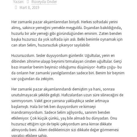
Yazan:
Rüveyda Önder
Mart 8, 2019
Her zamanki pazar akşamlarından biriydi. Herkes sofradaki yerini
almış, sakince yemeğini yemekle meşguldü. Dışarıdan bakıldığında,
huzurlu bir aile yemeği gibi göründüğünden eminim. Zaten benden
başka huzursuz da yok sofrada işin aslı. Belki benimle oynamak için
can atan Selim, huzursuzluk çıkarıyor sayılabilir.
Huzursuzdum. Sesler duyuyordum günlerdir. Uğultular, yerin en
dibinden zihnime ulaşıp beynimi tırmalayan cinsten uğultular. Gerçi
bazı insanlar benim beyinsiz olduğumu düşünüyor -hatta çoğu- bu
da onların her zamanki yanılgılarından sadece biri. Benim bir beynim
var çoğundan da zekiyim.
Her zamanki pazar akşamlarındandı demiştim ya hani, sonrası
unutulmayacak şekilde gelişti. Hafızalardan uzun süre silineceğini de
sanmıyorum. Vakit gece yarısına yaklaştıkça sesler artmaya
başlamıştı. Hala bir tek ben duyuyordum ve kimseyi
inandıramıyordum. Sadece Selim ağlıyordu, sanırım benden
etkileniyor. Çok küçük çünkü, yaş bile almadı bu dünyadan. Onu
huzursuz ettiğim için de tepki çekiyordum ama kimse dikkate
almıyordu beni. Ailem dediklerinizin sizi dikkate değer görmemesi
yıpratıcı etkilere sahip.