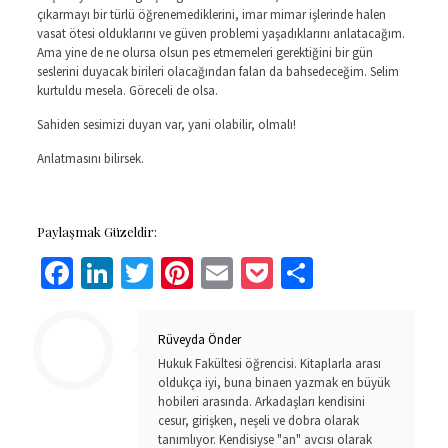
çıkarmayı bir türlü öğrenemediklerini, imar mimar işlerinde halen
vasat ötesi olduklarını ve güven problemi yaşadıklarını anlatacağım.
Ama yine de ne olursa olsun pes etmemeleri gerektiğini bir gün
seslerini duyacak birileri olacağından falan da bahsedeceğim. Selim
kurtuldu mesela. Göreceli de olsa.
Sahiden sesimizi duyan var, yani olabilir, olmalı!
Anlatmasını bilirsek.
Paylaşmak Güzeldir:
Facebook
LinkedIn
Twitter
Pinterest
Email
Pocket
Share
Rüveyda Önder
Hukuk Fakültesi öğrencisi. Kitaplarla arası
oldukça iyi, buna binaen yazmak en büyük
hobileri arasında. Arkadaşları kendisini
cesur, girişken, neşeli ve dobra olarak
tanımlıyor. Kendisiyse "an" avcısı olarak