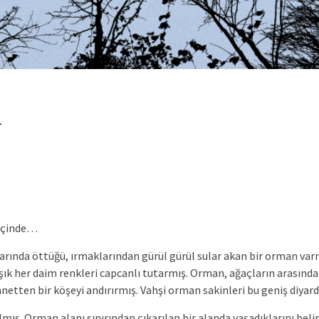
m
 içinde…
rında öttüğü, ırmaklarından gürül gürül sular akan bir orman varmı
şık her daim renkleri capcanlı tutarmış. Orman, ağaçların arasınd
netten bir köşeyi andırırmış. Vahşi orman sakinleri bu geniş diyar
ış. Orman alanı sınırından çıkarılan bir alanda yaşadıklarını belir