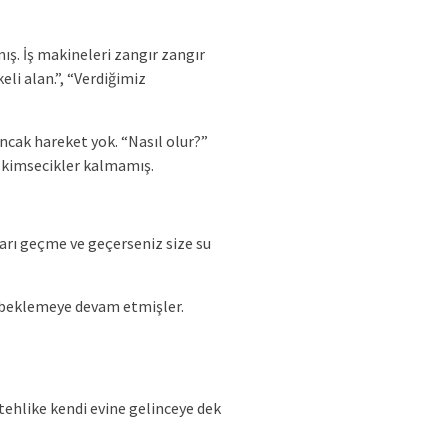
ış. İş makineleri zangır zangır
li alan.”, “Verdiğimiz
Ancak hareket yok. “Nasıl olur?”
a kimsecikler kalmamış.
ları geçme ve geçerseniz size su
da beklemeye devam etmişler.
ehlike kendi evine gelinceye dek