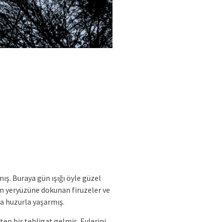
ş. Buraya gün ışığı öyle güzel
an yeryüzüne dokunan firuzeler ve
da huzurla yaşarmış.
ten bir tebligat gelmiş. Evlerini