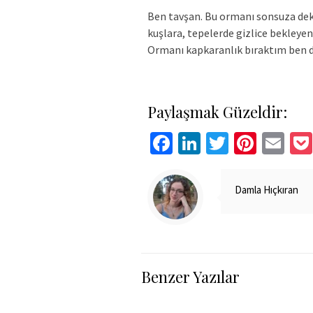
Ben tavşan. Bu ormanı sonsuza dek
kuşlara, tepelerde gizlice bekleye
Ormanı kapkaranlık bıraktım ben d
Paylaşmak Güzeldir:
Facebook
LinkedIn
Twitter
Pinte
Em
Damla Hıçkıran
Benzer Yazılar