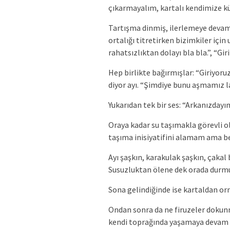
çıkarmayalım, kartalı kendimize k
Tartışma dinmiş, ilerlemeye devam 
ortalığı titretirken bizimkiler içi
rahatsızlıktan dolayı bla bla.”, “Gir
Hep birlikte bağırmışlar: “Giriyoru
diyor ayı. “Şimdiye bunu aşmamız l
Yukarıdan tek bir ses: “Arkanızday
Oraya kadar su taşımakla görevli ol
taşıma inisiyatifini alamam ama be
Ayı şaşkın, karakulak şaşkın, çakal
Susuzluktan ölene dek orada durmu
Sona gelindiğinde ise kartaldan orm
Ondan sonra da ne firuzeler dokun
kendi toprağında yaşamaya devam e