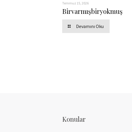
Temmuz 15, 2026
Birvarmışbiryokmuş
Devamını Oku
Konular