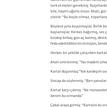
terk etmeleri gerekmiş. Yüzyıllard
bile, hayırlı uğurlu olsun. Ahali, 
sinirle: “Bu böyle olmaz, toparlan
Böylece yola koyulmuşlar. Birlik b
başlamışlar. Herkes bağırmış, ses 
bırakıp birkaç gün aç kalmış, des
feda edebildiklerini etmişler, kendi
Herkes bir şekilde çalışırken kart
Ahali sinirlenmiş: ”Yav madem arka
Kartal düşünmüş:“Yok kardeşim son
Sincap da söylenmiş: “Ben yavrular
Kartal karşı çıkmış: “Ne münasebe
benim bu ormanda.”
Çakal araya girmiş: “Kartalın bu or