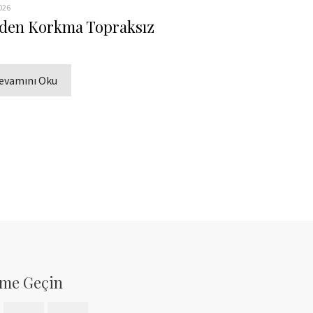
026
den Korkma Topraksız
evamını Oku
şime Geçin