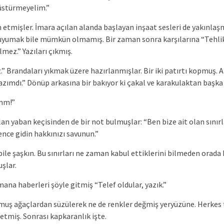
üstürmeyelim.”
etmişler. İmara açılan alanda başlayan inşaat sesleri de yakınlaşm
n uyumak bile mümkün olmamış. Bir zaman sonra karşılarına “Tehlike
ilmez.” Yazıları çıkmış.
z.” Brandaları yıkmak üzere hazırlanmışlar. Bir iki patırtı kopmuş. 
azımdı.” Dönüp arkasına bir bakıyor ki çakal ve karakulaktan başk
ımm!”
an yaban keçisinden de bir not bulmuşlar: “Ben bize ait olan sınır
nce gidin hakkınızı savunun.”
 bile şaşkın. Bu sınırları ne zaman kabul ettiklerini bilmeden ora
şlar.
ana haberleri şöyle gitmiş “Telef oldular, yazık.”
muş ağaçlardan süzülerek ne de renkler değmiş yeryüzüne. Herkes t
tmiş. Sonrası kapkaranlık işte.