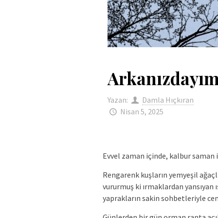
Arkanızdayı
Yazan:
Damla Hıçkıran
Nisan 5, 2025
Evvel zaman içinde, kalbur saman
Rengarenk kuşların yemyeşil ağaçla
vururmuş ki ırmaklardan yansıyan ı
yaprakların sakin sohbetleriyle cen
Günlerden bir gün orman ranta açılm