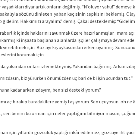
ır yaşadıkları diyar artık onların değilmiş. “N’oluyor yahu!” deme
gür sakalıyla sözünü dinleten yaban keçisinin tepkisini beklemiş. Ol
ıp gidelim. Hakkımızı arayalım.” demiş. Çakal desteklemiş: “Gidelim
eraberlik içinde haklarını savunmak üzere hazırlanmışlar. İmara a
çıkarmış ki inşaata başlanan alanlarda işçiler çalışmaya devam ed
tek verebilmek için. Boz ayı kış uykusundan erken uyanmış. Sonuc
 evlerini korumak için.
al da yukarıdan onları izlemekteymiş. Yukarıdan bağırmış: Arkanızd
mızdasın, biz yürürken önümüzden uç bari de bi işin ucundan tut.”
una kadar arkanızdayım, ben sizi destekliyorum.”
ımı aç bırakıp buradakilere yemiş taşıyorum. Sen uçuyosun, oh ne
t, sen benim bu orman için neler yaptığımı bilmiyor musun, çoğu
man için yıllardır gözcülük yaptığı inkâr edilemez, gözcüye ihtiya