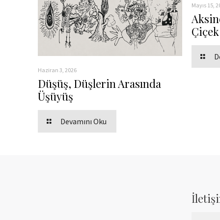
Mayıs 15, 2
Aksin
Çiçek
D
Haziran 3, 2026
Düşüş, Düşlerin Arasında
Üşüyüş
Devamını Oku
İleti