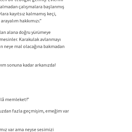
ye kalmadan çalışmalara başlanmış
aylara kayıtsız kalmamış keçi,
 arayalım hakkımızı.”
çılan alana doğru yürümeye
emesinler. Karakulak avlanmayı
unun neye mal olacağına bakmadan
ayım sonuna kadar arkanızda!
 âlâ memleket!”
nuzdan fazla geçmişim, emeğim var
cımız var ama neyse sesimizi