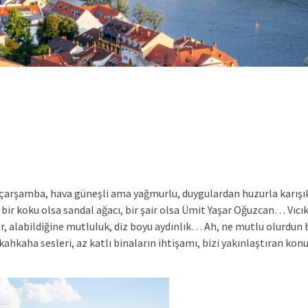
çarşamba, hava güneşli ama yağmurlu, duygulardan huzurla karışı
, bir koku olsa sandal ağacı, bir şair olsa Ümit Yaşar Oğuzcan… Vıcı
, alabildiğine mutluluk, diz boyu aydınlık… Ah, ne mutlu olurdun 
kahkaha sesleri, az katlı binaların ihtişamı, bizi yakınlaştıran k
…