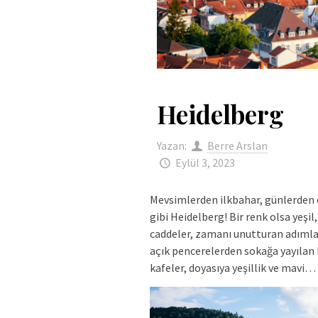
Heidelberg
Yazan:
Berre Arslan
Eylül 3, 2023
Mevsimlerden ilkbahar, günlerden 
gibi Heidelberg! Bir renk olsa yeşil
caddeler, zamanı unutturan adımlar
açık pencerelerden sokağa yayılan 
kafeler, doyasıya yeşillik ve mavi