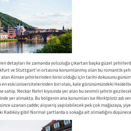
ren detayları ile zamanda yolculuğa çıkartan başka güzel şehirlerde
furt ve Stuttgart’ın ortasına konumlanmış olan bu romantik şehir, 
 alan Alman şehirlerinden birisi olduğu için tarihi dokusunu gün
n eski üniversitelerinden biri olan, kale görünümündeki Heidelbe
me sahip. Neckar Nehri kıyısında yer alan bu sevimli şehrin gezile
esinde yer almakta. Bu bölgenin ana konumları ise
Marktplatz
adı ve
gesince uzanan cadde; alışveriş yapılabilecek pek çok mağazaya, yiy
kı Kadıköy gibi! Normal şartlarda o sokağa ait olmadığını düşünece