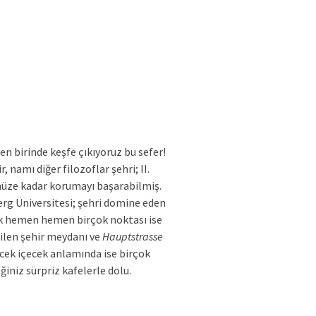
n birinde keşfe çıkıyoruz bu sefer!
namı diğer filozoflar şehri; II.
ümüze kadar korumayı başarabilmiş.
rg Üniversitesi; şehri domine eden
cek hemen hemen birçok noktası ise
rilen şehir meydanı ve
Hauptstrasse
ecek içecek anlamında ise birçok
ğiniz sürpriz kafelerle dolu.