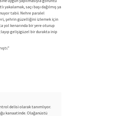
isine uygun yapılmasıyla görüntü
atlı yakalamak, saçı başı dağılmış ya
muyor tabii. Nehre paralel
ri, şehrin güzelliğini izlemek için
a yol kenarında bir yere oturup
layıp gelişigüzel bir durakta inip
mıştı.”
trol delisi olarak tanımlıyor.
uğu kanaatinde. Olağanüstü