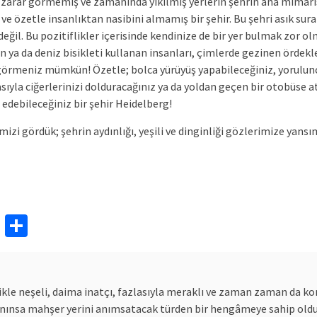
, zarar görmemiş ve zamanında yıkılmış yerlerin şehrin ana mimar
 ve özetle insanlıktan nasibini almamış bir şehir. Bu şehri asık sur
il. Bu pozitiflikler içerisinde kendinize de bir yer bulmak zor ol
n ya da deniz bisikleti kullanan insanları, çimlerde gezinen ördekle
görmeniz mümkün! Özetle; bolca yürüyüş yapabileceğiniz, yorulunc
sıyla ciğerlerinizi dolduracağınız ya da yoldan geçen bir otobüse at
l edebileceğiniz bir şehir Heidelberg!
izi gördük; şehrin aydınlığı, yeşili ve dinginliği gözlerimize yansı
rest
ail
Pocket
Share
ikle neşeli, daima inatçı, fazlasıyla meraklı ve zaman zaman da kon
nınsa mahşer yerini anımsatacak türden bir hengâmeye sahip old