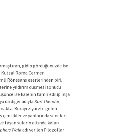
 kamaştıran, gidip gördüğünüzde ise
pı; Kutsal Roma Cermen
li Rönesans eserlerinden biri.
üzerine yıldırım düşmesi sonucu
düşünce ise kalenin tamir edilip inşa
 ya da diğer adıyla
Karl Theodor
nmakta. Burayı ziyarete gelen
ş çentikler ve yanlarında seneleri
ve taşan suların altında kalan
ophers Walk
adı verilen Filozoflar