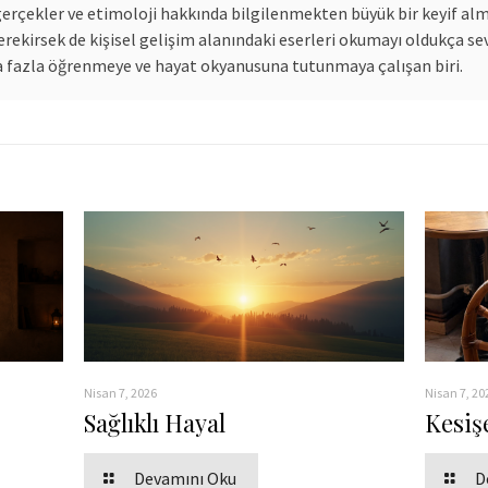
 gerçekler ve etimoloji hakkında bilgilenmekten büyük bir keyif al
rekirsek de kişisel gelişim alanındaki eserleri okumayı oldukça sevi
a fazla öğrenmeye ve hayat okyanusuna tutunmaya çalışan biri.
Nisan 7, 2026
Nisan 7, 20
Sağlıklı Hayal
Kesiş
Devamını Oku
D