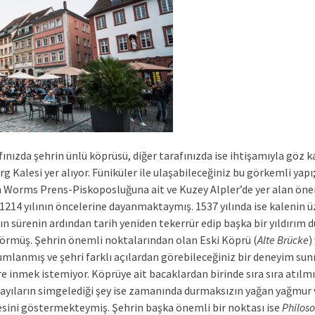
fınızda şehrin ünlü köprüsü, diğer tarafınızda ise ihtişamıyla göz
g Kalesi yer alıyor. Füniküler ile ulaşabileceğiniz bu görkemli ya
n Worms Prens-Piskoposluğuna ait ve Kuzey Alpler’de yer alan önem
 1214 yılının öncelerine dayanmaktaymış. 1537 yılında ise kalenin 
şkın sürenin ardından tarih yeniden tekerrür edip başka bir yıldırım 
görmüş. Şehrin önemli noktalarından olan Eski Köprü (
Alte Brücke
)
umlanmış ve şehri farklı açılardan görebileceğiniz bir deneyim su
re inmek istemiyor. Köprüye ait bacaklardan birinde sıra sıra atılmı
 sayıların simgelediği şey ise zamanında durmaksızın yağan yağmur 
iyesini göstermekteymiş. Şehrin başka önemli bir noktası ise
Philos