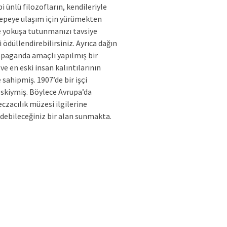
i ünlü filozofların, kendileriyle
tepeye ulaşım için yürümekten
 yokuşa tutunmanızı tavsiye
ödüllendirebilirsiniz. Ayrıca
dağın
propaganda amaçlı yapılmış bir
ve en eski insan kalıntılarının
e sahipmiş.
1907’de bir işçi
eskiymiş. Böylece Avrupa’da
czacılık müzesi ilgilerine
 edebileceğiniz bir alan sunmakta.