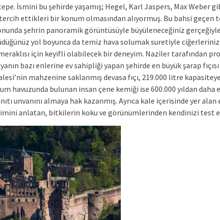
 tepe. İsmini bu şehirde yaşamış; Hegel, Karl Jaspers, Max Weber gib
tercih ettikleri bir konum olmasından alıyormuş. Bu bahsi geçen 
onunda şehrin panoramik görüntüsüyle büyüleneceğiniz gerçeğiyle
düğünüz yol boyunca da temiz hava solumak suretiyle ciğerlerinizi 
 meraklısı için keyifli olabilecek bir deneyim. Naziler tarafından 
anın bazı enlerine ev sahipliği yapan şehirde en büyük şarap fıçısı 
esi’nin mahzenine saklanmış devasa fıçı, 219.000 litre kapasitey
kum havuzunda bulunan insan çene kemiği ise 600.000 yıldan daha 
ıtı unvanını almaya hak kazanmış. Ayrıca kale içerisinde yer alan e
işimini anlatan, bitkilerin koku ve görünümlerinden kendinizi test