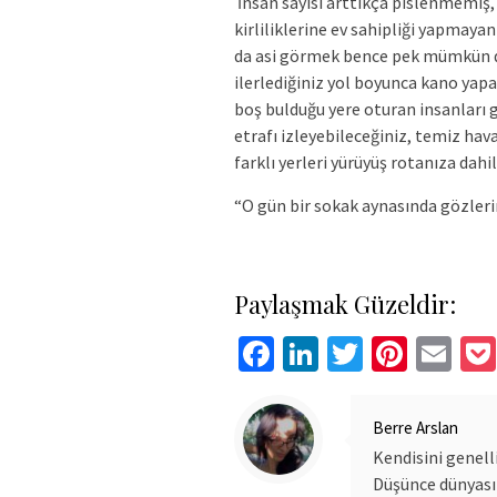
İnsan sayısı arttıkça pislenmemiş
kirliliklerine ev sahipliği yapmayan
da asi görmek bence pek mümkün değ
ilerlediğiniz yol boyunca kano yapa
boş bulduğu yere oturan insanları 
etrafı izleyebileceğiniz, temiz hava
farklı yerleri yürüyüş rotanıza dahi
“O gün bir sokak aynasında gözlerim
Paylaşmak Güzeldir:
Facebook
LinkedIn
Twitter
Pinte
Em
Berre Arslan
Kendisini genell
Düşünce dünyası