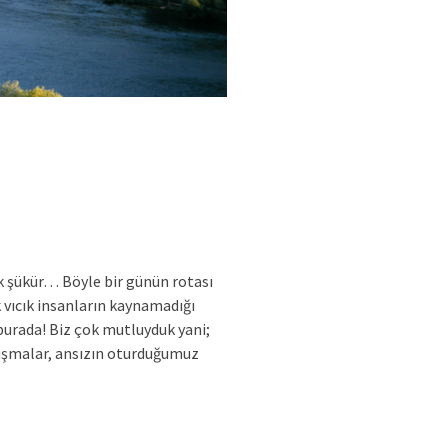
k şükür… Böyle bir günün rotası
k vıcık insanların kaynamadığı
burada! Biz çok mutluyduk yani;
onuşmalar, ansızın oturduğumuz