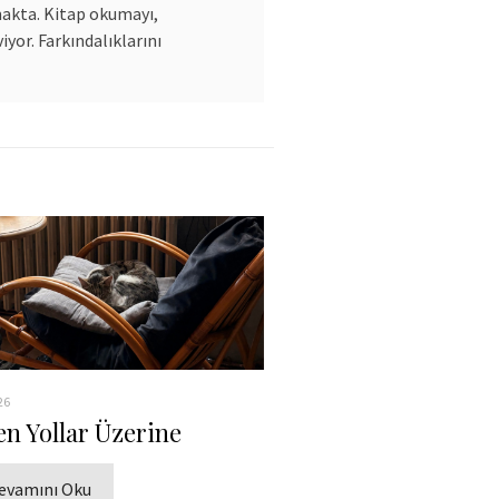
makta. Kitap okumayı,
yor. Farkındalıklarını
26
en Yollar Üzerine
evamını Oku