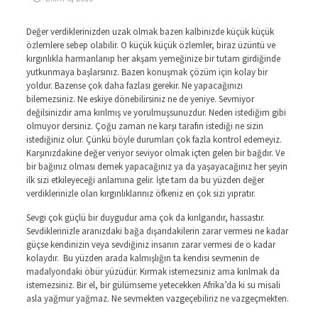
Değer verdiklerinizden uzak olmak bazen kalbinizde küçük küçük
özlemlere sebep olabilir. O küçük küçük özlemler, biraz üzüntü ve
kırgınlıkla harmanlanıp her akşam yemeğinize bir tutam girdiğinde
yutkunmaya başlarsınız. Bazen konuşmak çözüm için kolay bir
yoldur. Bazense çok daha fazlası gerekir. Ne yapacağınızı
bilemezsiniz. Ne eskiye dönebilirsiniz ne de yeniye. Sevmiyor
değilsinizdir ama kırılmış ve yorulmuşsunuzdur. Neden istediğim gibi
olmuyor dersiniz. Çoğu zaman ne karşı tarafın istediği ne sizin
istediğiniz olur. Çünkü böyle durumları çok fazla kontrol edemeyiz.
Karşınızdakine değer veriyor seviyor olmak içten gelen bir bağdır. Ve
bir bağınız olması demek yapacağınız ya da yaşayacağınız her şeyin
ilk sizi etkileyeceği anlamına gelir. İşte tam da bu yüzden değer
verdiklerinizle olan kırgınlıklarınız öfkeniz en çok sizi yıpratır.
Sevgi çok güçlü bir duygudur ama çok da kırılgandır, hassastır.
Sevdiklerinizle aranızdaki bağa dışarıdakilerin zarar vermesi ne kadar
güçse kendinizin veya sevdiğiniz insanın zarar vermesi de o kadar
kolaydır. Bu yüzden arada kalmışlığın ta kendisi sevmenin de
madalyondaki öbür yüzüdür. Kırmak istemezsiniz ama kırılmak da
istemezsiniz. Bir el, bir gülümseme yetecekken Afrika’da ki su misali
asla yağmur yağmaz. Ne sevmekten vazgeçebiliriz ne vazgeçmekten.