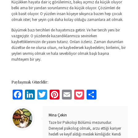
Küçükken hayata dair iç görülerimiz, bakış açımız da küçük oluyor
belki ama bir yandan sorunlarımız da küçük oluyor. Çözümleri de
çok basit oluyor. O yüzden insan köşeye sıkışınca bazen hep çocuk
olmak ister; her şeyin çok daha kolay olduğu zamanlara ait olmak.
Büyümek bazı tercihleri de hayatımıza getirir. Ve her tercih yeni bir
vazgeçiştir. O yüzdende kazandıklarımıza sevinirken
kaybettiklerimizin de yasını tutarız. Onları özleriz. Zaman durumları
düzeltse de ne olursa olsun, ne kaybedersek kaybedelim; birilerini, bir
şeyleri sevmiş olmak ve hala sevebiliyor olmak başlı başına
muhteşem bir şey.
Paylaşmak Güzeldir:
Facebook
LinkedIn
Twitter
Pinterest
Email
Pocket
Share
Mina Çekin
Taze bir Psikoloji Bölümü mezunudur.
Deneysel psikolog olmak, arzu ettiği kariyer
hedefi ve keyif aldığı meslek kimliğidir. Kendi