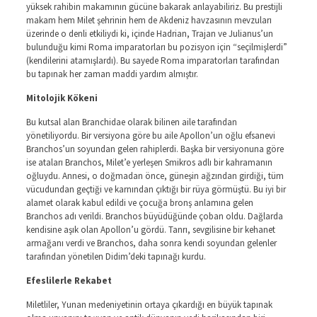
yüksek rahibin makamının gücüne bakarak anlayabiliriz. Bu prestijli
makam hem Milet şehrinin hem de Akdeniz havzasının mevzuları
üzerinde o denli etkiliydi ki, içinde Hadrian, Trajan ve Julianus’un
bulunduğu kimi Roma imparatorları bu pozisyon için “seçilmişlerdi”
(kendilerini atamışlardı). Bu sayede Roma imparatorları tarafından
bu tapınak her zaman maddi yardım almıştır.
Mitolojik Kökeni
Bu kutsal alan Branchidae olarak bilinen aile tarafından
yönetiliyordu. Bir versiyona göre bu aile Apollon’un oğlu efsanevi
Branchos’un soyundan gelen rahiplerdi. Başka bir versiyonuna göre
ise ataları Branchos, Milet’e yerleşen Smikros adlı bir kahramanın
oğluydu. Annesi, o doğmadan önce, güneşin ağzından girdiği, tüm
vücudundan geçtiği ve karnından çıktığı bir rüya görmüştü. Bu iyi bir
alamet olarak kabul edildi ve çocuğa bronş anlamına gelen
Branchos adı verildi. Branchos büyüdüğünde çoban oldu. Dağlarda
kendisine aşık olan Apollon’u gördü. Tanrı, sevgilisine bir kehanet
armağanı verdi ve Branchos, daha sonra kendi soyundan gelenler
tarafından yönetilen Didim’deki tapınağı kurdu.
Efeslilerle Rekabet
Miletliler, Yunan medeniyetinin ortaya çıkardığı en büyük tapınak