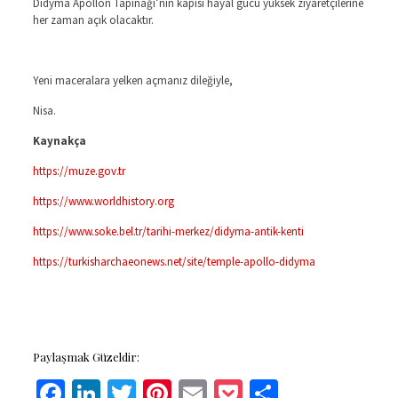
Didyma Apollon Tapınağı’nın kapısı hayal gücü yüksek ziyaretçilerine
her zaman açık olacaktır.
Yeni maceralara yelken açmanız dileğiyle,
Nisa.
Kaynakça
https://muze.gov.tr
https://www.worldhistory.org
https://www.soke.bel.tr/tarihi-merkez/didyma-antik-kenti
https://turkisharchaeonews.net/site/temple-apollo-didyma
Paylaşmak Güzeldir:
Facebook
LinkedIn
Twitter
Pinterest
Email
Pocket
Share