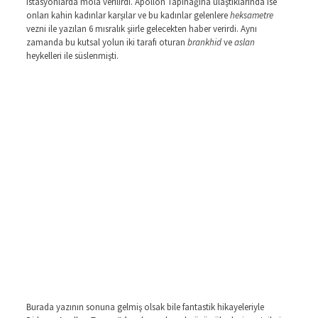
istasyonlarda mola verilirdi. Apollon Tapınağına ulaştıklarında ise
onları kahin kadınlar karşılar ve bu kadınlar gelenlere
heksametre
vezni ile yazılan 6 mısralık şiirle gelecekten haber verirdi. Aynı
zamanda bu kutsal yolun iki tarafı oturan
brankhid
ve
aslan
heykelleri ile süslenmişti.
Burada yazının sonuna gelmiş olsak bile fantastik hikayeleriyle