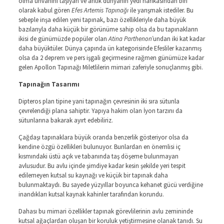
olma unvanını taşıyan ve antik dünyanın yedi harikasından biri
olarak kabul gören
Efes Artemis Tapınağı
ile yarışmak istediler. Bu
sebeple inşa edilen yeni tapınak, bazı özellikleriyle daha büyük
bazılarıyla daha küçük bir görünüme sahip olsa da bu tapınakların
ikisi de günümüzde popüler olan
Atina Parthenon’
undan iki kat kadar
daha büyüktüler. Dünya çapında ün kategorisinde Efesliler kazanmış
olsa da 2 deprem ve pers işgali geçirmesine rağmen günümüze kadar
gelen Apollon Tapınağı Miletlilerin mimari zaferiyle sonuçlanmış gibi.
Tapınağın Tasarımı
Dipteros plan tipine yani tapınağın çevresinin iki sıra sütunla
çevrelendiği plana sahiptir. Yapıya hakim olan İyon tarzını da
sütunlarına bakarak ayırt edebiliriz.
Çağdaşı tapınaklara büyük oranda benzerlik gösteriyor olsa da
kendine özgü özellikleri bulunuyor. Bunlardan en önemlisi iç
kısmındaki üstü açık ve tabanında taş döşeme bulunmayan
avlusudur. Bu avlu içinde şimdiye kadar kesin şekilde yeri tespit
edilemeyen kutsal su kaynağı ve küçük bir tapınak daha
bulunmaktaydı. Bu sayede yüzyıllar boyunca kehanet gücü verdiğine
inandıkları kutsal kaynak kahinler tarafından korundu.
Dahası bu mimari özellikler tapınak görevlilerinin avlu zemininde
kutsal ağaçlardan oluşan bir koruluk yetiştirmesine olanak tanıdı. Su