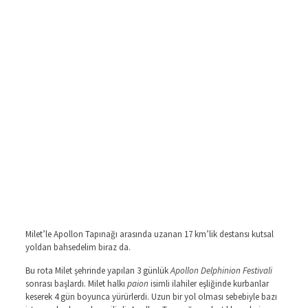
M
ilet’le Apollon Tapınağı arasında uzanan 17 km’lik destansı kutsal
yoldan bahsedelim biraz da.
Bu rota Milet şehrinde yapılan 3 günlük
Apollon Delphinion Festivali
sonrası başlardı. Milet halkı
paion
isimli ilahiler eşliğinde kurbanlar
keserek 4 gün boyunca yürürlerdi. Uzun bir yol olması sebebiyle bazı