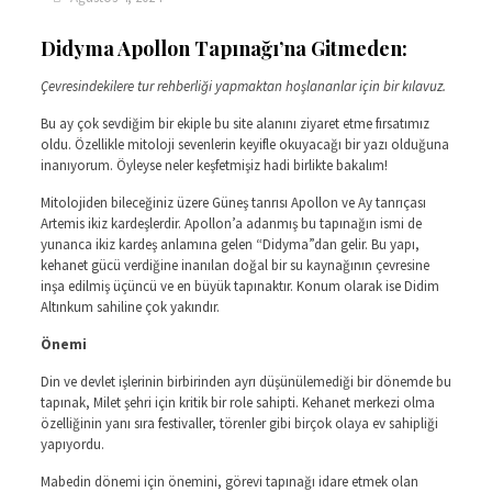
Didyma Apollon Tapınağı’na Gitmeden:
Çevresindekilere tur rehberliği yapmaktan hoşlananlar için bir kılavuz.
Bu ay çok sevdiğim bir ekiple bu site alanını ziyaret etme fırsatımız
oldu. Özellikle mitoloji sevenlerin keyifle okuyacağı bir yazı olduğuna
inanıyorum. Öyleyse neler keşfetmişiz hadi birlikte bakalım!
Mitolojiden bileceğiniz üzere Güneş tanrısı Apollon ve Ay tanrıçası
Artemis ikiz kardeşlerdir. Apollon’a adanmış bu tapınağın ismi de
yunanca ikiz kardeş anlamına gelen “Didyma”dan gelir. Bu yapı,
kehanet gücü verdiğine inanılan doğal bir su kaynağının çevresine
inşa edilmiş üçüncü ve en büyük tapınaktır. Konum olarak ise Didim
Altınkum sahiline çok yakındır.
Önemi
Din ve devlet işlerinin birbirinden ayrı düşünülemediği bir dönemde bu
tapınak, Milet şehri için kritik bir role sahipti. Kehanet merkezi olma
özelliğinin yanı sıra festivaller, törenler gibi birçok olaya ev sahipliği
yapıyordu.
Mabedin dönemi için önemini, görevi tapınağı idare etmek olan