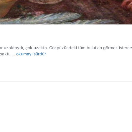
zaktaydı, çok uzakta. Gökyüzündeki tüm bulutları görmek istercesine
Umut
 baktı. …
okumayı sürdür
Apartmanında
Yaşayan
Kız