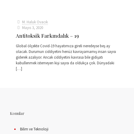
M. Haluk Ovacık
Mayıs 3, 2020
Antitoksik Farkındalık – 19
Global ölçekte Covid-19 hayatımıza gireli neredeyse beş ay
olacak. Durumun ciddiyetini henüz kavrayamamış insan sayısı
giderek azalıyor. Ancak ciddiyetini kavrasa bile gidişatı
kabullenmek istemeyen kişi sayısı da oldukça çok. Dünyadaki
[…]
Konular
Bilim ve Teknoloji