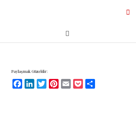
Paylaşmak Güzeldir:
Facebook
LinkedIn
Twitter
Pinterest
Email
Pocket
Share