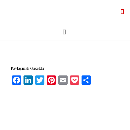
Paylaşmak Güzeldir:
Facebook
LinkedIn
Twitter
Pinterest
Email
Pocket
Share