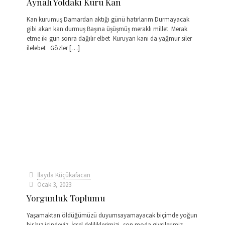
Aynalı Yoldaki Kuru Kan
Kan kurumuş Damardan aktığı günü hatırlarım Durmayacak
gibi akan kan durmuş Başına üşüşmüş meraklı millet Merak
etme iki gün sonra dağılır elbet Kuruyan kanı da yağmur siler
ilelebet Gözler
[…]
İlayda Küçükafacan
Ocak 3, 2023
Yorgunluk Toplumu
Yaşamaktan öldüğümüzü duyumsayamayacak biçimde yoğun
bir hız içindeyiz. İçsel deliliklerimizi, son moda giysilerimiz