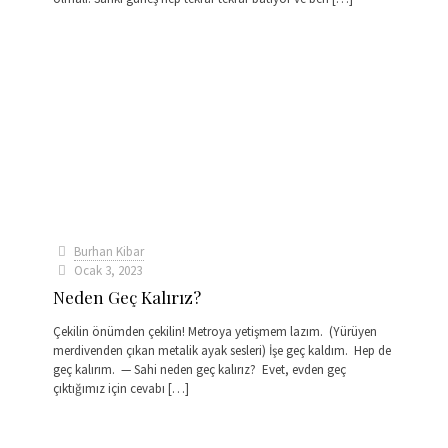
Burhan Kibar
Ocak 3, 2023
Neden Geç Kalırız?
Çekilin önümden çekilin! Metroya yetişmem lazım. (Yürüyen
merdivenden çıkan metalik ayak sesleri) İşe geç kaldım. Hep de
geç kalırım. — Sahi neden geç kalırız? Evet, evden geç
çıktığımız için cevabı
[…]