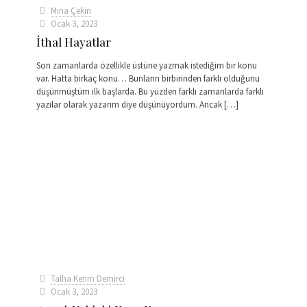
Mina Çekin
Ocak 3, 2023
İthal Hayatlar
Son zamanlarda özellikle üstüne yazmak istediğim bir konu
var. Hatta birkaç konu… Bunların birbirinden farklı olduğunu
düşünmüştüm ilk başlarda. Bu yüzden farklı zamanlarda farklı
yazılar olarak yazarım diye düşünüyordum. Ancak
[…]
Talha Kerim Demirci
Ocak 3, 2023