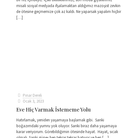
misali sosyal medyada ifşalamaktan aldığımız mazoşist zevkin
de ötesine geçmemize çok az kaldı. Ne yaparsak yapalım hiçbir
[…]
Pınar Dereli
Ocak 3, 2023
Eve Hiç Varmak İstememe Yolu
Hatırlamak, yeniden yaşamaya başlamak gibi. Sanki
boğazımdaki yumru yok oluyor. Sanki biraz daha yaşamaya
karar veriyorum. Görebildiğimin ötesinde hayat. Hayat, sıcak
olmalı. Sanki güneş hep tekrar tekrar batıyor ve ben
[…]