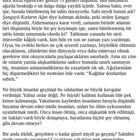
sazlı sözlü eğlenceler gelirdi. O günleri düşündü, tatlı hatıraların
ağızda bıraktığı o tat dalga dalga yayıldı içinde. Salona baktı, evet
işte, burada bitirilmemiş bir tablo duruyordu. Sahi neydi bunun adı?
Şangaylı Kızların Ağıtı
diye kalmıştı aklında, peki neden Şangay
diye düşündü. Aldırmamaya karar verdi, zamanın birinde adamın
biri düşünmüş böyle bir şey koymuştu işte, zaten bitirilememiş bir
tablo kimin umurunda olurdu ki? Tablonun yanında bir sürü
müsvedde kâğıdı vardı, kim bilir en son ne zaman yazı yazılmıştı.
Oysa, bu evdeki herkes ne çok severdi yazmayı, böylelikle ölümsüz
olacaklarını, zihinlerini tüm dünyayla veya daha mütevazı olmak
gerekirse tüm okuyucularla paylaşacaklarını sanırlardı. Ama siz yine
de onların yazma alışkanlıklarını sadece bununla sınırlı sanmayın
hiç, insanlara anlatamadıklarını da yazarlardı sık sık. Ağızlarından
hiç düşürmedikleri bir mottoları bile vardı: “Kağıtlar dostlardan
sabırlı.”
Ne büyük insanlar geçmişti bu odalardan ne büyük kavgalar
verilmişti. Yalnız onlar değil,
Ne büyük!
kalıbını kullanan bile pek
kimse kalmamıştı. Yakınlarını kaybeden insanların hırsıyla düşündü
hayatına devam eden mutlu insanları, onları bu ölüm uykusundan
uyandırmak istedi. Onca insan ölmüş, onca alışkanlık terk edilmişti,
ne hakları vardı böyle dolaşmaya, hayatlarına hiçbir şey olmamış
gibi devam etmeye?
Bir anda irkildi, gerçekten o kadar güzel miydi şu geçmiş? Sahiden
mutlu muydu geçmişte? Çocukların sokakları terk etmesinden