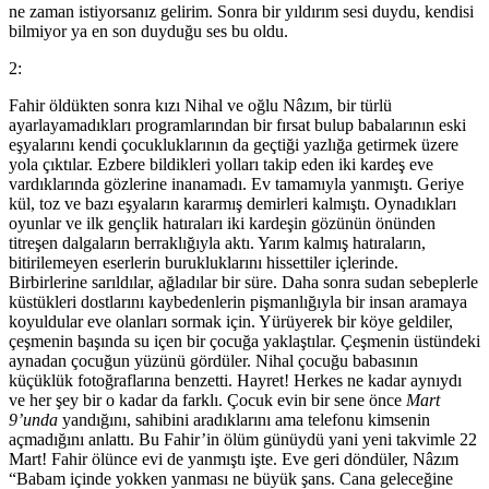
ne zaman istiyorsanız gelirim. Sonra bir yıldırım sesi duydu, kendisi
bilmiyor ya en son duyduğu ses bu oldu.
2:
Fahir öldükten sonra kızı Nihal ve oğlu Nâzım, bir türlü
ayarlayamadıkları programlarından bir fırsat bulup babalarının eski
eşyalarını kendi çocukluklarının da geçtiği yazlığa getirmek üzere
yola çıktılar. Ezbere bildikleri yolları takip eden iki kardeş eve
vardıklarında gözlerine inanamadı. Ev tamamıyla yanmıştı. Geriye
kül, toz ve bazı eşyaların kararmış demirleri kalmıştı. Oynadıkları
oyunlar ve ilk gençlik hatıraları iki kardeşin gözünün önünden
titreşen dalgaların berraklığıyla aktı. Yarım kalmış hatıraların,
bitirilemeyen eserlerin burukluklarını hissettiler içlerinde.
Birbirlerine sarıldılar, ağladılar bir süre. Daha sonra sudan sebeplerle
küstükleri dostlarını kaybedenlerin pişmanlığıyla bir insan aramaya
koyuldular eve olanları sormak için. Yürüyerek bir köye geldiler,
çeşmenin başında su içen bir çocuğa yaklaştılar. Çeşmenin üstündeki
aynadan çocuğun yüzünü gördüler. Nihal çocuğu babasının
küçüklük fotoğraflarına benzetti. Hayret! Herkes ne kadar aynıydı
ve her şey bir o kadar da farklı. Çocuk evin bir sene önce
Mart
9’unda
yandığını, sahibini aradıklarını ama telefonu kimsenin
açmadığını anlattı. Bu Fahir’in ölüm günüydü yani yeni takvimle 22
Mart! Fahir ölünce evi de yanmıştı işte. Eve geri döndüler, Nâzım
“Babam içinde yokken yanması ne büyük şans. Cana geleceğine