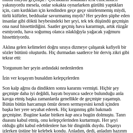
yakınıyordu mesela, onlar sokakta oynarlarken gürültü yaptıkları
için, cam kırdıkları için kendinden geçe geçe sinirlenmemiş miydi,
türlü küfürler, beddualar savurmamış mıydı? Her şeyden şüphe eden
insanlar gibi döktü heybesindeki her şeyi, tek tek düşündü geçmişin
ona nasıl hissettirdiğini. Saatler geçmiş hava kararmıştı, artık rüzgâr
esmiyordu, hava soğumuş olanca ıslaklığıyla yağacak yağmuru
hissettiriyordu.
Aklına gelen kelimeleri doğru sıraya dizmeye çalışarak kafiyeli bir
sözler bütünü oluşturdu. Hiç durmadan saatlerce bir derviş zikri gibi
tekrar etti:
Y
orgunum her şeyin ardındaki nedenlerden
İzin ver koşayım bunaldım kelepçelerden
Son kalp ağrısı da dindikten sonra kararını vermişti. Hiçbir şey
geçmişte daha iyi değildi, hayatı boyunca sadece bulunduğu anla
kavga etmiş başka zamanlarda genellikle de geçmişte yaşamıştı.
Bütün bütün harcamıştı ömür denen sermayesini kendi içinden
başka her yere seyahat ederek. Hiç kırgınmış gibi bakmadı
geçmişine. Bugüne kadar biriken
kap
anca bugün dolmuştu. Tanrı
duasını kabul etmiş, onu kelepçelerinden kurtarmıştı. Her şeyi
olduğu gibi kabul edebilenlere has bir dinginlik duydu. Dışarıyı
izlerken üstüne bir kelebek kondu. Anladım, dedi, anladım hazırım