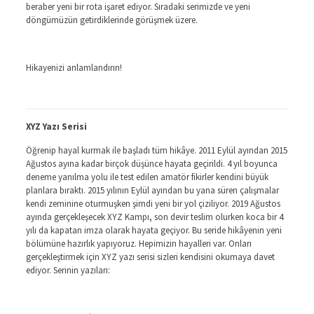
beraber yeni bir rota işaret ediyor. Sıradaki serimizde ve yeni
döngümüzün getirdiklerinde görüşmek üzere.
Hikayenizi anlamlandırın!
XYZ Yazı Serisi
Öğrenip hayal kurmak ile başladı tüm hikâye. 2011 Eylül ayından 2015
Ağustos ayına kadar birçok düşünce hayata geçirildi. 4 yıl boyunca
deneme yanılma yolu ile test edilen amatör fikirler kendini büyük
planlara bıraktı. 2015 yılının Eylül ayından bu yana süren çalışmalar
kendi zeminine oturmuşken şimdi yeni bir yol çiziliyor. 2019 Ağustos
ayında gerçekleşecek XYZ Kampı, son devir teslim olurken koca bir 4
yılı da kapatan imza olarak hayata geçiyor. Bu seride hikâyenin yeni
bölümüne hazırlık yapıyoruz. Hepimizin hayalleri var. Onları
gerçekleştirmek için XYZ yazı serisi sizleri kendisini okumaya davet
ediyor. Serinin yazıları: