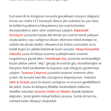
8 yıl süren ilk iki döngünün sonunda gerçekleşen rotasyon (değişim)
öncesi son nokta XYZ Kampıydı. Bunca yılın ardından bu yazı serisi
ile birlikte hayallerimizi hikayelerimiz için nasıl bölümlere
dönüştürebilirizi adım adım anlatmaya çalıştım.
Rejeneratif
İnovasyon
yazısında hayata etki etmek için nasıl bir temel yaklaşım
oluşturabiliriz veya varlığımızı devam ettirmenin trend stratejisi ne
olabiliri ele almak istedim. Hikayenize bir bölüm yazmadan önce
hedefi doğru bir şekilde belirlemek lazım sonuçta.
Hikaye Kariyerden
Üstündür
yazısı ile hikaye yazımını içselleştirmenin önemini
vurgulamaya gayret ettim.
Fevkalbeşer Güç
yazısında ise bireyselliğin
küçük çıktıları yerine “ekip” gerçeği ile nasıl bir güç olunabileceğini ve
hikayenin farklı karakterlere da kapısının açık olduğunu göstermeye
çalıştım.
Tasavvur Çalışması
yazısında tasarının öneminin altını
çizdim. Bu konuda hem fikir olacağımızı düşünüyorum. Ardından
Sabır & Dirayet
yazısı ile sürecin zorluğunu ve sonucun gerekliliklerini
ele aldım. Arada da Birleşmiş Milletler Sürdürülebilir Kalkınma
Hedefleri üstünden
Sorumlu Üretim ve Tüketim
diyerek tüketime
değindim. Şimdi geldim İnkişaf Kültürü yazısına. Sizinle de tam bu
cümleye kadar altyapıyı oluşturduk.