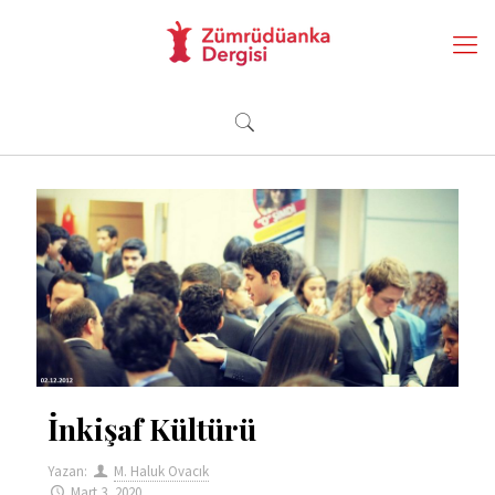
İnkişaf Kültürü
Yazan:
M. Haluk Ovacık
Mart 3, 2020