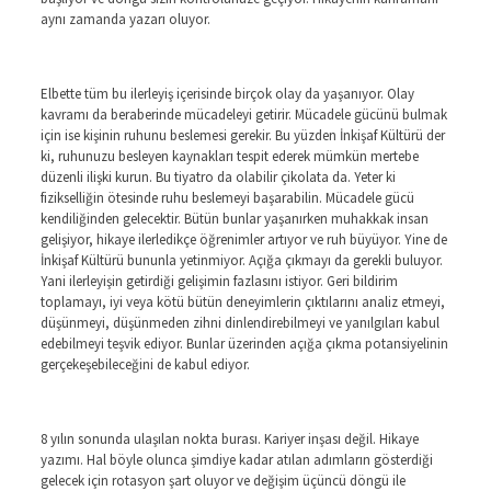
aynı zamanda yazarı oluyor.
Elbette tüm bu ilerleyiş içerisinde birçok olay da yaşanıyor. Olay
kavramı da beraberinde mücadeleyi getirir. Mücadele gücünü bulmak
için ise kişinin ruhunu beslemesi gerekir. Bu yüzden İnkişaf Kültürü der
ki, ruhunuzu besleyen kaynakları tespit ederek mümkün mertebe
düzenli ilişki kurun. Bu tiyatro da olabilir çikolata da. Yeter ki
fizikselliğin ötesinde ruhu beslemeyi başarabilin. Mücadele gücü
kendiliğinden gelecektir. Bütün bunlar yaşanırken muhakkak insan
gelişiyor, hikaye ilerledikçe öğrenimler artıyor ve ruh büyüyor. Yine de
İnkişaf Kültürü bununla yetinmiyor. Açığa çıkmayı da gerekli buluyor.
Yani ilerleyişin getirdiği gelişimin fazlasını istiyor. Geri bildirim
toplamayı, iyi veya kötü bütün deneyimlerin çıktılarını analiz etmeyi,
düşünmeyi, düşünmeden zihni dinlendirebilmeyi ve yanılgıları kabul
edebilmeyi teşvik ediyor. Bunlar üzerinden açığa çıkma potansiyelinin
gerçekeşebileceğini de kabul ediyor.
8 yılın sonunda ulaşılan nokta burası. Kariyer inşası değil. Hikaye
yazımı. Hal böyle olunca şimdiye kadar atılan adımların gösterdiği
gelecek için rotasyon şart oluyor ve değişim üçüncü döngü ile