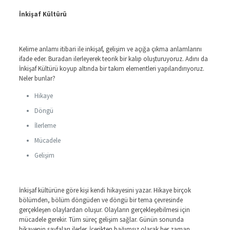
İnkişaf Kültürü
Kelime anlamı itibari ile inkişaf, gelişim ve açığa çıkma anlamlarını
ifade eder. Buradan ilerleyerek teorik bir kalıp oluşturuyoruz. Adını da
İnkişaf Kültürü koyup altında bir takım elementleri yapılandırıyoruz.
Neler bunlar?
Hikaye
Döngü
İlerleme
Mücadele
Gelişim
İnkişaf kültürüne göre kişi kendi hikayesini yazar. Hikaye birçok
bölümden, bölüm döngüden ve döngü bir tema çevresinde
gerçekleşen olaylardan oluşur. Olayların gerçekleşebilmesi için
mücadele gerekir. Tüm süreç gelişim sağlar. Günün sonunda
hikayenin sayfaları ilerler. İçerikten bağımsız olarak her zaman