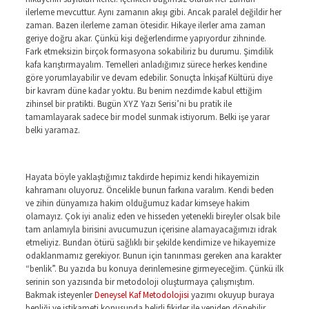
ilerleme mevcuttur. Aynı zamanın akışı gibi. Ancak paralel değildir her
zaman. Bazen ilerleme zaman ötesidir. Hikaye ilerler ama zaman
geriye doğru akar. Çünkü kişi değerlendirme yapıyordur zihninde.
Fark etmeksizin birçok formasyona sokabiliriz bu durumu. Şimdilik
kafa karıştırmayalım. Temelleri anladığımız sürece herkes kendine
göre yorumlayabilir ve devam edebilir. Sonuçta İnkişaf Kültürü diye
bir kavram düne kadar yoktu. Bu benim nezdimde kabul ettiğim
zihinsel bir pratikti. Bugün XYZ Yazı Serisi’ni bu pratik ile
tamamlayarak sadece bir model sunmak istiyorum. Belki işe yarar
belki yaramaz.
Hayata böyle yaklaştığımız takdirde hepimiz kendi hikayemizin
kahramanı oluyoruz. Öncelikle bunun farkına varalım. Kendi beden
ve zihin dünyamıza hakim olduğumuz kadar kimseye hakim
olamayız. Çok iyi analiz eden ve hisseden yetenekli bireyler olsak bile
tam anlamıyla birisini avucumuzun içerisine alamayacağımızı idrak
etmeliyiz. Bundan ötürü sağlıklı bir şekilde kendimize ve hikayemize
odaklanmamız gerekiyor. Bunun için tanınması gereken ana karakter
“benlik”. Bu yazıda bu konuya derinlemesine girmeyeceğim. Çünkü ilk
serinin son yazısında bir metodoloji oluşturmaya çalışmıştım.
Bakmak isteyenler
Deneysel Kaf Metodolojisi
yazımı okuyup buraya
benliği ve istikameti konusunda belirli fikirler ile yeniden dönebilir.