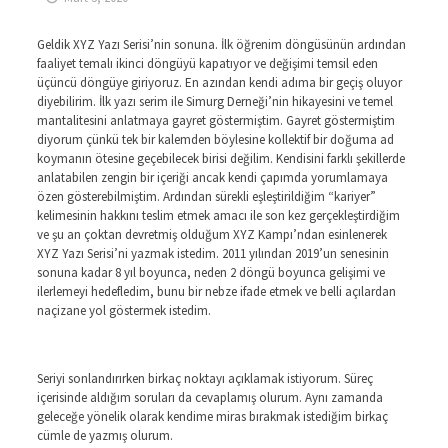
Geldik XYZ Yazı Serisi’nin sonuna. İlk öğrenim döngüsünün ardından
faaliyet temalı ikinci döngüyü kapatıyor ve değişimi temsil eden
üçüncü döngüye giriyoruz. En azından kendi adıma bir geçiş oluyor
diyebilirim. İlk yazı serim ile Simurg Derneği’nin hikayesini ve temel
mantalitesini anlatmaya gayret göstermiştim. Gayret göstermiştim
diyorum çünkü tek bir kalemden böylesine kollektif bir doğuma ad
koymanın ötesine geçebilecek birisi değilim. Kendisini farklı şekillerde
anlatabilen zengin bir içeriği ancak kendi çapımda yorumlamaya
özen gösterebilmiştim. Ardından sürekli eşleştirildiğim “kariyer”
kelimesinin hakkını teslim etmek amacı ile son kez gerçekleştirdiğim
ve şu an çoktan devretmiş olduğum XYZ Kampı’ndan esinlenerek
XYZ Yazı Serisi’ni yazmak istedim. 2011 yılından 2019’un senesinin
sonuna kadar 8 yıl boyunca, neden 2 döngü boyunca gelişimi ve
ilerlemeyi hedefledim, bunu bir nebze ifade etmek ve belli açılardan
naçizane yol göstermek istedim.
Seriyi sonlandırırken birkaç noktayı açıklamak istiyorum. Süreç
içerisinde aldığım soruları da cevaplamış olurum. Aynı zamanda
geleceğe yönelik olarak kendime miras bırakmak istediğim birkaç
cümle de yazmış olurum.