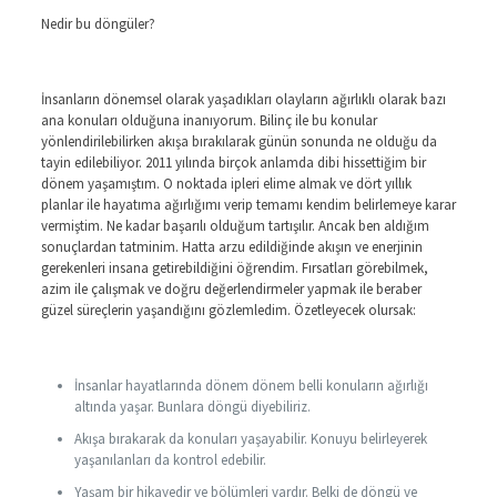
Nedir bu döngüler?
İnsanların dönemsel olarak yaşadıkları olayların ağırlıklı olarak bazı
ana konuları olduğuna inanıyorum. Bilinç ile bu konular
yönlendirilebilirken akışa bırakılarak günün sonunda ne olduğu da
tayin edilebiliyor. 2011 yılında birçok anlamda dibi hissettiğim bir
dönem yaşamıştım. O noktada ipleri elime almak ve dört yıllık
planlar ile hayatıma ağırlığımı verip temamı kendim belirlemeye karar
vermiştim. Ne kadar başarılı olduğum tartışılır. Ancak ben aldığım
sonuçlardan tatminim. Hatta arzu edildiğinde akışın ve enerjinin
gerekenleri insana getirebildiğini öğrendim. Fırsatları görebilmek,
azim ile çalışmak ve doğru değerlendirmeler yapmak ile beraber
güzel süreçlerin yaşandığını gözlemledim. Özetleyecek olursak:
İnsanlar hayatlarında dönem dönem belli konuların ağırlığı
altında yaşar. Bunlara döngü diyebiliriz.
Akışa bırakarak da konuları yaşayabilir. Konuyu belirleyerek
yaşanılanları da kontrol edebilir.
Yaşam bir hikayedir ve bölümleri vardır. Belki de döngü ve