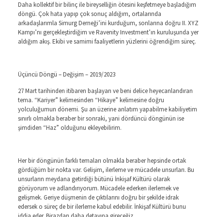
Daha kollektif bir bilinç ile bireyselliğin ötesini keşfetmeye başladığım
döngü. Çok hata yapıp çok sonuç aldığım, ortalarında
arkadaşlarımla Simurg Derneği’ini kurduğum, sonlarına doğru II. XYZ
Kampı’nı gerçekleştirdiğim ve Ravenity Investment’ın kuruluşunda yer
aldığım akış. Ekibi ve samimi faaliyetlerin yüzlerini öğrendiğim süreç.
Üçüncü Döngü – Değişim – 2019/2023
27 Mart tarihinden itibaren başlayan ve beni delice heyecanlandıran
tema. “Kariyer” kelimesinden “Hikaye” kelimesine doğru
yolculuğumun dönemi. Şu an üzerine anlatım yapabilme kabiliyetim
sınırlı olmakla beraber bir sonraki, yani dördüncü döngünün ise
şimdiden “Haz” olduğunu ekleyebilirim.
Her bir döngünün farklı temaları olmakla beraber hepsinde ortak
gördüğüm bir nokta var. Gelişim, ilerleme ve mücadele unsurları. Bu
unsurların meydana getirdiği bütünü İnkişaf Kültürü olarak
görüyorum ve adlandırıyorum. Mücadele ederken ilerlemek ve
gelişmek. Geriye düşmenin de çıktılarını doğru bir şekilde idrak
edersek o süreç de bir ilerleme kabul edebilir. İnkişaf Kültürü bunu
iddia eder. Birazdan daha detayına gireceğiz.