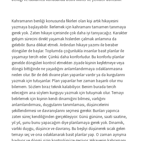
Kahramanın benliği konusunda fikirleri olan kişi artık hikayesini
yazmaya başlayabilir. İlerlemek için kahramanı tamamen tanımaya
gerek yok. Zaten hikaye içerisinde çok daha iyi tanıyacağız. Karakter
gelişim sürecini direkt yaşamak hislerden çalmak anlamına da
gelebilir. Buna dikkat etmeli. Ardından hikaye yazımı ile beraber
döngüler de başlar. Toplumda çoğunlukla insanlar basit planlar ile
yaşamayı tercih eder. Çünkü daha konforludur. Bu konforlu planlar
genelde döngüleri kontrol etmekten ziyade kişinin keşfetmeye veya
döngü bittiğinde ne yaşadığını anlamlandırmaya odaklanmasına
neden olur. Bir de deli divane plan yapanlar vardır ya da kurgularını
yazmak için tutuşanlar. Plan yapanlar her zaman başarılı olur mu
bilemem. Sözlem biraz teknik kalabiliyor. Benim burada tercih
edeceğim ana söylem kurguyu yazmak için tutuşmak olur. Temayı
belirlemek için kişinin kendi dinamiğini bilmesi, varlığını
anlamlandırması, duygularını tanımlaması, düşüncelerini
şekillendirmesi ve davranışlarını seçmesi gerekir. Bunları yapınca
zaten süreç kendiliğinden gerçekleşiyor. Günü gününe, saati saatine,
yıl yıl, şunu bunu yapacağım diye planlamaya gerek yok. Dinamik,
varlıki duygu, düşünce ve davranış. Bu beşliyi düşünerek sıcak gelen
temayı seç ve ona odaklanarak basit planlar yap. O zaman ayrışma
başlıyor ve döngü sizin kontrolünüze geçiyor. Hikayenin kahramanı