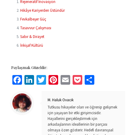
Rejeneratif İnovasyon
Hikâye Kariyerden Üstündür
Fevkalbeşer Güç
Tasavvur Çalışması
Sabır & Dirayet
İnkişaf Kültürü
Paylaşmak Güzeldir:
Facebook
LinkedIn
Twitter
Pinterest
Email
Pocket
Share
M. Haluk Ovacık
Tutkusu hikayeler olan ve öğrenip gelişmek
için yaşayan bir etki girişimcisidir.
Hayallerini gerçekleştirmek için
arkadaşlarının ideallerinin bir parçası
olmaya özen gösterir. Hedefi davranışsal