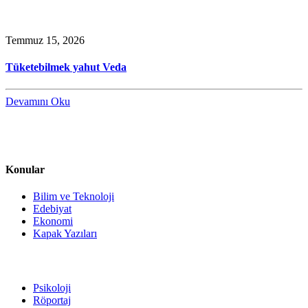
Temmuz 15, 2026
Tüketebilmek yahut Veda
Devamını Oku
Konular
Bilim ve Teknoloji
Edebiyat
Ekonomi
Kapak Yazıları
Psikoloji
Röportaj