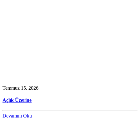
Temmuz 15, 2026
Açlık Üzerine
Devamını Oku