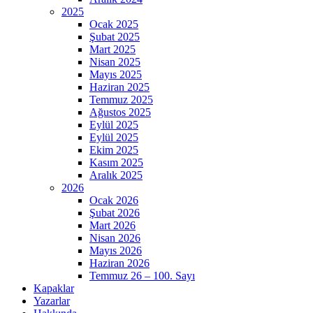
2025
Ocak 2025
Şubat 2025
Mart 2025
Nisan 2025
Mayıs 2025
Haziran 2025
Temmuz 2025
Ağustos 2025
Eylül 2025
Eylül 2025
Ekim 2025
Kasım 2025
Aralık 2025
2026
Ocak 2026
Şubat 2026
Mart 2026
Nisan 2026
Mayıs 2026
Haziran 2026
Temmuz 26 – 100. Sayı
Kapaklar
Yazarlar