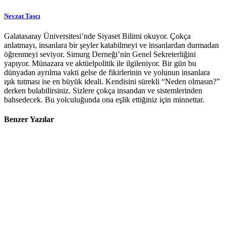
Nevzat Taşcı
Galatasaray Üniversitesi’nde Siyaset Bilimi okuyor. Çokça
anlatmayı, insanlara bir şeyler katabilmeyi ve insanlardan durmadan
öğrenmeyi seviyor. Simurg Derneği’nin Genel Sekreterliğini
yapıyor. Münazara ve aktüelpolitik ile ilgileniyor. Bir gün bu
dünyadan ayrılma vakti gelse de fikirlerinin ve yolunun insanlara
ışık tutması ise en büyük ideali. Kendisini sürekli “Neden olmasın?”
derken bulabilirsiniz. Sizlere çokça insandan ve sistemlerinden
bahsedecek. Bu yolculuğunda ona eşlik ettiğiniz için minnettar.
Benzer Yazılar