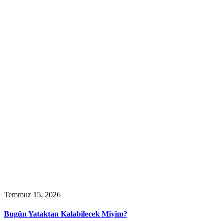
Temmuz 15, 2026
Bugün Yataktan Kalabilecek Miyim?