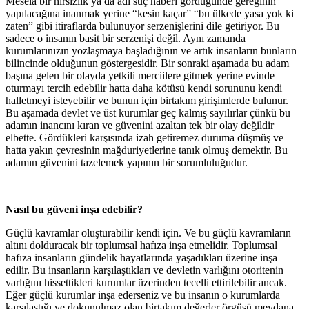
Mesela bir hırsızlık ya da adi suç haberi gördüğünde gereğinin
yapılacağına inanmak yerine “kesin kaçar” “bu ülkede yasa yok ki
zaten” gibi itiraflarda bulunuyor serzenişlerini dile getiriyor. Bu
sadece o insanın basit bir serzenişi değil. Aynı zamanda
kurumlarınızın yozlaşmaya başladığının ve artık insanların bunların
bilincinde olduğunun göstergesidir. Bir sonraki aşamada bu adam
başına gelen bir olayda yetkili merciilere gitmek yerine evinde
oturmayı tercih edebilir hatta daha kötüsü kendi sorununu kendi
halletmeyi isteyebilir ve bunun için birtakım girişimlerde bulunur.
Bu aşamada devlet ve üst kurumlar geç kalmış sayılırlar çünkü bu
adamın inancını kıran ve güvenini azaltan tek bir olay değildir
elbette. Gördükleri karşısında izah getiremez duruma düşmüş ve
hatta yakın çevresinin mağduriyetlerine tanık olmuş demektir. Bu
adamın güvenini tazelemek yapının bir sorumluluğudur.
Nasıl bu güveni inşa edebilir?
Güçlü kavramlar oluşturabilir kendi için. Ve bu güçlü kavramların
altını dolduracak bir toplumsal hafıza inşa etmelidir. Toplumsal
hafıza insanların gündelik hayatlarında yaşadıkları üzerine inşa
edilir. Bu insanların karşılaştıkları ve devletin varlığını otoritenin
varlığını hissettikleri kurumlar üzerinden tecelli ettirilebilir ancak.
Eğer güçlü kurumlar inşa ederseniz ve bu insanın o kurumlarda
karşılaştığı ve dokunulmaz olan birtakım değerler örgüsü meydana