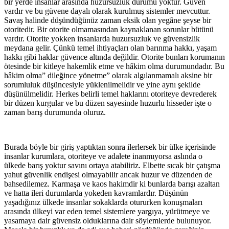
bir yerde insanlar arasında huzursuzluk durumu yoktur. Güven
vardır ve bu güvene dayalı olarak kurulmuş sistemler mevcuttur.
Savaş halinde düşündüğünüz zaman eksik olan yegâne şeyse bir
otoritedir. Bir otorite olmamasından kaynaklanan sorunlar bütünü
vardır. Otorite yokken insanlarda huzursuzluk ve güvensizlik
meydana gelir. Çünkü temel ihtiyaçları olan barınma hakkı, yaşam
hakkı gibi haklar güvence altında değildir. Otorite bunları korumanın
ötesinde bir kitleye hakemlik etme ve hâkim olma durumundadır. Bu
hâkim olma” dileğince yönetme” olarak algılanmamalı aksine bir
sorumluluk düşüncesiyle yüklenilmelidir ve yine aynı şekilde
düşünülmelidir. Herkes belirli temel haklarını otoriteye devrederek
bir düzen kurgular ve bu düzen sayesinde huzurlu hisseder işte o
zaman barış durumunda oluruz.
Burada böyle bir giriş yaptıktan sonra ilerlersek bir ülke içerisinde
insanlar kurumlara, otoriteye ve adalete inanmıyorsa aslında o
ülkede barış yoktur savını ortaya atabiliriz. Elbette sıcak bir çatışma
yahut güvenlik endişesi olmayabilir ancak huzur ve düzenden de
bahsedilemez. Karmaşa ve kaos hakimdir ki bunlarda barışı azaltan
ve hatta ileri durumlarda yokeden kavramlardır. Düşünün
yaşadığınız ülkede insanlar sokaklarda otururken konuşmaları
arasında ülkeyi var eden temel sistemlere yargıya, yürütmeye ve
yasamaya dair güvensiz olduklarına dair söylemlerde bulunuyor.