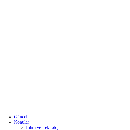
Güncel
Konular
Bilim ve Teknoloji