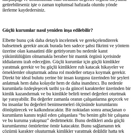
getirebilirseniz işte o zaman toplumsal hafızada olumlu yönde
ilerleme kaydedersiniz.
Güçlü kurumlar nasıl yeniden inşa edilebilir?
Elbette bunu çok daha detaylı incelemek ve gerekçelendirerek
bahsetmek gerekir ancak burada ben sadece şahsi fikrimi ve yöntem
üzerine olan kanaatimi dile getiriyorum bu nedenle kanıt
yükümlülüğüm olmamakla beraber bir mantık örgüsü içerisinde
iddialarımı izah edeceğim. Güçlü kurumlar için güçlü kimlikler
yaratmak gerekir ve bu güçlü kimliklere ruh katacak hikayeler ve
örneklemler oluşturmak adına rol modeller ortaya koymak gerekir.
Direkt bir ideal bulutu yerine bir insan kurgusu üzerinden bir şeyleri
anlatmak hem daha kolaydır hem de daha inandırıcı. Bu nedenle
kurumlarla özdeşleşecek tarihi ya da güncel karakterler üzerinden bir
kimlik kazandırmak ve bu kimlikle belirli temel değerleri oturtmak
işe yarayabilir. Bu değerler zamanla oranın çalışanlarına geçecek ve
bu insanlar bu değerleri benimsemeleri ölçüsünde kurumlarını
dönüştürecek ve kalkındıracaktır. Bir noktadan sonra amaçlanan o
kurumların kanını teşkil eden çalışanlara “bu benim gibi bir çalışana
ve bu kuruma yakışmaz” dedirtmektir. Bunu dedikleri anda güçlü
kurumlarımız ömürlerine ömür katacaktır. Bunu sağlamanın tek
çözümü karakter oluşturmak kimlikler yaratmak değildir hatta tek