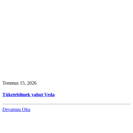
Temmuz 15, 2026
Tüketebilmek yahut Veda
Devamını Oku