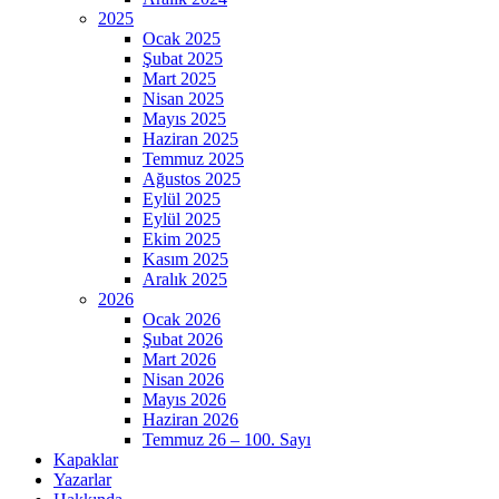
2025
Ocak 2025
Şubat 2025
Mart 2025
Nisan 2025
Mayıs 2025
Haziran 2025
Temmuz 2025
Ağustos 2025
Eylül 2025
Eylül 2025
Ekim 2025
Kasım 2025
Aralık 2025
2026
Ocak 2026
Şubat 2026
Mart 2026
Nisan 2026
Mayıs 2026
Haziran 2026
Temmuz 26 – 100. Sayı
Kapaklar
Yazarlar