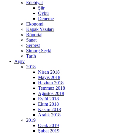
Edebiyat
Şiir
Öykü
Deneme
Ekonomi
Kapak Yazıları
Röportaj
Sanat
Serbest
Simurg Seçki
Tarih
Arşiv
2018
Nisan 2018
Mayıs 2018
Haziran 2018
Temmuz 2018
Ağustos 2018
Eylül 2018
Ekim 2018
Kasım 2018
Aralık 2018
2019
Ocak 2019
Şubat 2019