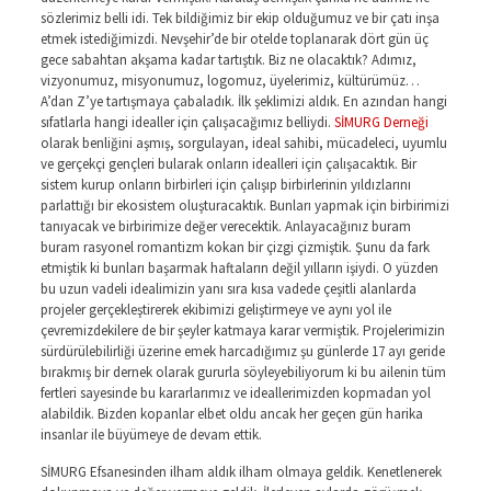
sözlerimiz belli idi. Tek bildiğimiz bir ekip olduğumuz ve bir çatı inşa
etmek istediğimizdi. Nevşehir’de bir otelde toplanarak dört gün üç
gece sabahtan akşama kadar tartıştık. Biz ne olacaktık? Adımız,
vizyonumuz, misyonumuz, logomuz, üyelerimiz, kültürümüz…
A’dan Z’ye tartışmaya çabaladık. İlk şeklimizi aldık. En azından hangi
sıfatlarla hangi idealler için çalışacağımız belliydi.
SİMURG Derneği
olarak benliğini aşmış, sorgulayan, ideal sahibi, mücadeleci, uyumlu
ve gerçekçi gençleri bularak onların idealleri için çalışacaktık. Bir
sistem kurup onların birbirleri için çalışıp birbirlerinin yıldızlarını
parlattığı bir ekosistem oluşturacaktık. Bunları yapmak için birbirimizi
tanıyacak ve birbirimize değer verecektik. Anlayacağınız buram
buram rasyonel romantizm kokan bir çizgi çizmiştik. Şunu da fark
etmiştik ki bunları başarmak haftaların değil yılların işiydi. O yüzden
bu uzun vadeli idealimizin yanı sıra kısa vadede çeşitli alanlarda
projeler gerçekleştirerek ekibimizi geliştirmeye ve aynı yol ile
çevremizdekilere de bir şeyler katmaya karar vermiştik. Projelerimizin
sürdürülebilirliği üzerine emek harcadığımız şu günlerde 17 ayı geride
bırakmış bir dernek olarak gururla söyleyebiliyorum ki bu ailenin tüm
fertleri sayesinde bu kararlarımız ve ideallerimizden kopmadan yol
alabildik. Bizden kopanlar elbet oldu ancak her geçen gün harika
insanlar ile büyümeye de devam ettik.
SİMURG Efsanesinden ilham aldık ilham olmaya geldik. Kenetlenerek