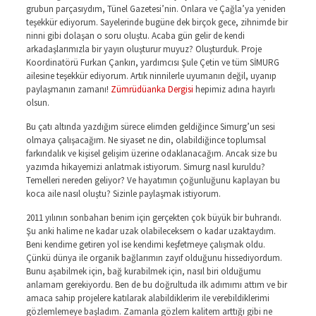
grubun parçasıydım, Tünel Gazetesi’nin. Onlara ve Çağla’ya yeniden
teşekkür ediyorum. Sayelerinde bugüne dek birçok gece, zihnimde bir
ninni gibi dolaşan o soru oluştu. Acaba gün gelir de kendi
arkadaşlarımızla bir yayın oluşturur muyuz? Oluşturduk. Proje
Koordinatörü Furkan Çankırı, yardımcısı Şule Çetin ve tüm SİMURG
ailesine teşekkür ediyorum. Artık ninnilerle uyumanın değil, uyanıp
paylaşmanın zamanı!
Zümrüdüanka Dergisi
hepimiz adına hayırlı
olsun.
Bu çatı altında yazdığım sürece elimden geldiğince Simurg’un sesi
olmaya çalışacağım. Ne siyaset ne din, olabildiğince toplumsal
farkındalık ve kişisel gelişim üzerine odaklanacağım. Ancak size bu
yazımda hikayemizi anlatmak istiyorum. Simurg nasıl kuruldu?
Temelleri nereden geliyor? Ve hayatımın çoğunluğunu kaplayan bu
koca aile nasıl oluştu? Sizinle paylaşmak istiyorum.
2011 yılının sonbaharı benim için gerçekten çok büyük bir buhrandı.
Şu anki halime ne kadar uzak olabileceksem o kadar uzaktaydım.
Beni kendime getiren yol ise kendimi keşfetmeye çalışmak oldu.
Çünkü dünya ile organik bağlarımın zayıf olduğunu hissediyordum.
Bunu aşabilmek için, bağ kurabilmek için, nasıl biri olduğumu
anlamam gerekiyordu. Ben de bu doğrultuda ilk adımımı attım ve bir
amaca sahip projelere katılarak alabildiklerim ile verebildiklerimi
gözlemlemeye başladım. Zamanla gözlem kalitem arttığı gibi ne