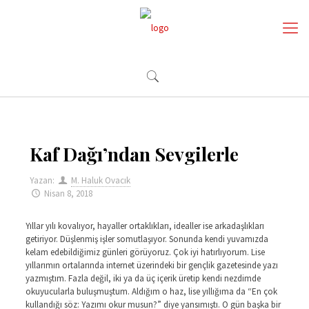
Kaf Dağı’ndan Sevgilerle
Yazan:
M. Haluk Ovacık
Nisan 8, 2018
Yıllar yılı kovalıyor, hayaller ortaklıkları, idealler ise arkadaşlıkları
getiriyor. Düşlenmiş işler somutlaşıyor. Sonunda kendi yuvamızda
kelam edebildiğimiz günleri görüyoruz. Çok iyi hatırlıyorum. Lise
yıllarımın ortalarında internet üzerindeki bir gençlik gazetesinde yazı
yazmıştım. Fazla değil, iki ya da üç içerik üretip kendi nezdimde
okuyucularla buluşmuştum. Aldığım o haz, lise yıllığıma da “En çok
kullandığı söz: Yazımı okur musun?” diye yansımıştı. O gün başka bir