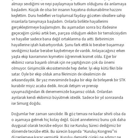
almayı sevdiğimi ve neyi paylaşmaya tutkum olduğunu da anlamaya
başladım. Küçük de olsa bir insanın hayatına dokunabilme hazzını
keşfettim. Duru hedefleri ve toplumsal faydayı gözeten ideallere sahip
insanlarla tanışmaya başladım. Onlarla birlikte hayallerimi
gerçekleştirmeye başlamıştım. Bu aşamadan sonra biz ifadesine
geçeceğim çünkü artık ben, parçası olduğum ekibin bir temsilcisiydim
ve hayaller sadece bana değil ortaklarıma da aitti. Birbirimizin
hayallerine iştah kabartıyorduk. Şunu fark ettik ki beraber başarmayı
sevdiğimiz kadar beraber kaybetmeye de vardık. Anlayacağınız erken
yaşta ekip kavramının kıymetini öğrenmek kısmet oldu. Eğer bir
ekibiniz varsa başarılı olmak için ne yaptığınızın çok da önemi
olmuyor. Girişimcilik ekosisteminde hep derler. İyi ekip kötü fikri bile
satar. Öyle bir ekip olduk ama fikrimizin de idealimizin de
arkasındaydık. Bir yaz mevsiminde başka bir ekip ile birleşerek bir STK
kurabilir miyiz acaba dedik. Ancak iletişim ve prensip
uyuşmazlığından ilk denememizde başarısız olduk. Onlardan
ayrılarak kendi ekibimizi büyütmek istedik. Sadece bir yıl sonrasında
ise Simurg doğdu.
Doğumlar her zaman sancılıdır. İlk göz teması ne kadar sihirli olsa da
o aşamaya gelmek hiç kolay değil. Güzel annelerimiz bunu çok daha
duygusal olarak tecrübe ediyor. Biz ise Kuruluş Süreci dediğimiz bir
dönemde tecrübe ettik. Bu sürecin başında “Kuruluş Kongresi”ni
düzenlemeye karar vermiştik. Kuruluş demiştik çünkü ne adımız ne