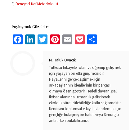
8)
Deneysel Kaf Metodolojisi
Paylaşmak Güzeldir:
Facebook
LinkedIn
Twitter
Pinterest
Email
Pocket
Share
M. Haluk Ovacık
Tutkusu hikayeler olan ve öğrenip gelişmek
için yaşayan bir etki girişimcisidir.
Hayallerini gerçekleştirmek için
arkadaşlarının ideallerinin bir parçası
olmaya özen gösterir. Hedefi davranışsal
iktisat alanında uzmanlık geliştirerek
ekolojik sürdürülebilirliğe katkı sağlamaktır.
Kendisini toplumsal etkiyi hızlandırmak için
gençliğe bulaşmış bir halde veya Simurg'u
anlatırken bulabilirsiniz.