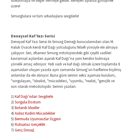
dokunmaya ve değer vermeye geldik. İlerleyen aylarda görüşmek
üzere!
Simurglulara ve tüm arkadaşlara sevgilerle!
Deneysel Kaf Yazı Serisi
Deneysel Kaf Yazı Serisi ile Simurg Derneği kurucularından olan M.
Haluk Ovacık kendi Kaf Dağı yolculuğunu felsefi yönüyle ele almaya
çalışıyor. Seri, efsanevi Simurg mitolojisindeki gibi çeşitli vadileri
kavramsal açılardan aşarak Kaf Dağı’na yani kendini bulmaya
yönelik amaç ediniyor. Yedi vadi ve kaf dağı olmak üzere toplamda 8
aşamadan oluşan yazıda aynı zamanda Simurg’un harflerine biçilmiş
anlamlar da ele alınıyor. Buna göre serinin sekiz aşaması kurulum,
*sorgulayan, *idealist, *mücadeleci, *uyumlu, *realist, *gençlik ve
son olarak metodolojidir. Serinin yazıları:
1)
Kaf Dağı’ndan Sevgilerle
2)
Sorgula Dostum
3)
Botanik İdealler
4)
Asılsız Kadim Mücadeleler
5)
Bermuda Uyumsuzlar Üçgeni
6)
Ruhsatsız Gerçeklik
7)
Genç Dimağ